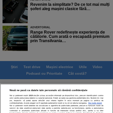
Revenim la simplitate? De ce tot mai mulți
șoferi aleg mașini clasice fără…
ADVERTORIAL
Range Rover redefinește experiența de
călătorie. Cum arată o escapadă premium
prin Transilvania…
Știri
Test drive
Mașini electrice
Utile
Video
Podcast cu Prioritate
Cât costă?
Termeni si conditii
Politica de confidentialitate
Nouă ne pasă ca datele tale personale să rămână confidențiale
Politica de cookies
Echipa editorială
Contact
Noi și partenerii noștri
1019
stocăm și/sau accesăm informații pe dispozitivul dvs., precum identificatorii cookie
Modifică Setările
unici pentru prelucrarea datelor cu caracter personal. Puteți accepta sau gestiona preferințele dvs. făcând clic mai
jos, respectiv vă puteți opune utilizării unui interes legitim în orice moment pe pagina cu politica de
confidențialitate. Aceste alegeri vor fi raportate partenerilor noștri și nu vă vor afecta navigarea.
Mai multe detalii
Noi si partenerii nostri (retelele de socializare si agentiile de publicitate partenere, precum si furnizorii nostri de
servicii de date analitice) prelucram date pentru a permite website-ului sa functioneze, pentru a personaliza
continutul si anunturile publicitare afisate in functie de interesele si/sau profilul dvs., pentru a va oferi