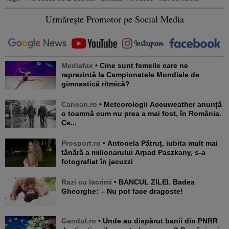
Urmărește Promotor pe Social Media
Mediafax
• Cine sunt femeile care ne
reprezintă la Campionatele Mondiale de
gimnastică ritmică?
Cancan.ro
• Meteorologii Accuweather anunță
o toamnă cum nu prea a mai fost, în România.
Ce...
Prosport.ro
• Antonela Pătruț, iubita mult mai
tânără a milionarului Arpad Paszkany, s-a
fotografiat în jacuzzi
Razi cu lacrimi
• BANCUL ZILEI. Badea
Gheorghe: – Nu pot face dragoste!
Gandul.ro
• Unde au dispărut banii din PNRR