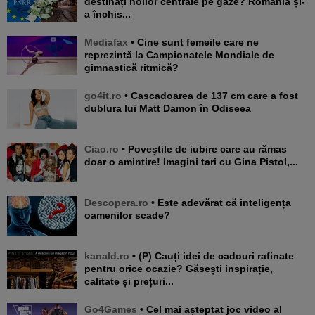
destinați noilor centrale pe gaze? România și-
a închis...
Mediafax
• Cine sunt femeile care ne
reprezintă la Campionatele Mondiale de
gimnastică ritmică?
go4it.ro
• Cascadoarea de 137 cm care a fost
dublura lui Matt Damon în Odiseea
Ciao.ro
• Poveştile de iubire care au rămas
doar o amintire! Imagini tari cu Gina Pistol,...
Descopera.ro
• Este adevărat că inteligența
oamenilor scade?
kanald.ro
• (P) Cauți idei de cadouri rafinate
pentru orice ocazie? Găsești inspirație,
calitate și prețuri...
Go4Games
• Cel mai așteptat joc video al