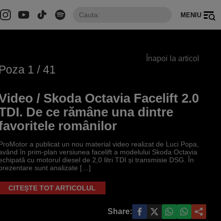
MENIU
Înapoi la articol
Poza
1
/ 41
Video / Skoda Octavia Facelift 2.0
TDI. De ce rămâne una dintre
favoritele românilor
ProMotor a publicat un nou material video realizat de Luci Popa,
având în prim-plan versiunea facelift a modelului Skoda Octavia
echipată cu motorul diesel de 2,0 litri TDI și transmisie DSG. În
prezentare sunt analizate […]
CITEȘTE TOT ARTICOLUL
Share: