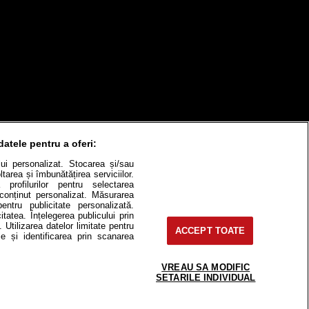
datele pentru a oferi:
ului personalizat. Stocarea și/sau
tarea și îmbunătățirea serviciilor.
 profilurilor pentru selectarea
itate
Cât costă?
e conținut personalizat. Măsurarea
pentru publicitate personalizată.
itatea. Înțelegerea publicului prin
Contact
Modifică Setările
. Utilizarea datelor limitate pentru
ACCEPT TOATE
e și identificarea prin scanarea
VREAU SA MODIFIC
SETARILE INDIVIDUAL
e-uri, instituţii mass-media, firme de
or fără acordul nostru.