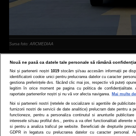
Sursa foto: ARCMEDIAA
Nouă ne pasă ca datele tale personale să rămână confidenția
Noi și partenerii noștri
1019
stocăm și/sau accesăm informații pe disp
identificatorii cookie unici pentru prelucrarea datelor cu caracter person
gestiona preferințele dvs. făcând clic mai jos, respectiv vă puteți opune 
Știri
Test drive
legitim în orice moment pe pagina cu politica de confidențialitate. 
raportate partenerilor noștri și nu vă vor afecta navigarea.
Mai multe det
Termeni si conditii
Politica de 
Noi si partenerii nostri (retelele de socializare si agentiile de publicita
furnizorii nostri de servicii de date analitice) prelucram date pentru a p
functioneze, pentru a personaliza continutul si anunturile publicitare
interesele si/sau profilul dvs., pentru a va oferi functionalitati aferente r
Toate drepturile rezervate | Citarea 
si pentru a analiza traficul pe website. Beneficiati de drepturile preva
monitorizare) nu poate
GDPR in legatura cu prelucrarea datelor cu caracter personal. Ac