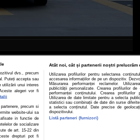
le
Atât noi, cât și partenerii noștri prelucrăm 
ozitivul dvs., precum
Utilizarea profilurilor pentru selectarea conținut
al. Puteți accepta sau
accesarea informațiilor de pe un dispozitiv. Dezvol
Măsurarea performanței reclamelor. Utilizarea
utilizării unui interes
Mașini electrice
Utile
Video
Podcast cu Prior
publicității personalizate. Crearea profilurilor d
Aceste alegeri vor fi
performanței conținutului. Crearea profilurilor 
alii
Utilizarea de date limitate pentru a selecta public
confidentialitate
Politica de cookies
Echipa editorială
statistici sau combinații de date din surse diferite
te partenere, precum si
a selecta conținutul. Date precise de geolocați
dispozitivului.
ermite website-ului sa
Listă parteneri (furnizori)
 afisate in functie de
etelelor de socializare
se poate face în limita a 250 de semne. Nicio instituţie sau persoană (sit
zute de art. 15-22 din
 reproduce integral scrierile publicistice purtătoare de Drepturi de Aut
este drepturi pot fi