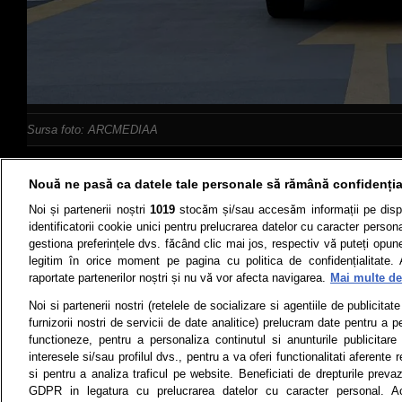
Sursa foto: ARCMEDIAA
Nouă ne pasă ca datele tale personale să rămână confidenția
Noi și partenerii noștri
1019
stocăm și/sau accesăm informații pe disp
identificatorii cookie unici pentru prelucrarea datelor cu caracter person
gestiona preferințele dvs. făcând clic mai jos, respectiv vă puteți opune 
Știri
Test drive
legitim în orice moment pe pagina cu politica de confidențialitate. 
raportate partenerilor noștri și nu vă vor afecta navigarea.
Mai multe det
Termeni si conditii
Politica de 
Noi si partenerii nostri (retelele de socializare si agentiile de publicita
furnizorii nostri de servicii de date analitice) prelucram date pentru a p
functioneze, pentru a personaliza continutul si anunturile publicitare
interesele si/sau profilul dvs., pentru a va oferi functionalitati aferente r
Toate drepturile rezervate | Citarea 
si pentru a analiza traficul pe website. Beneficiati de drepturile preva
monitorizare) nu poate
GDPR in legatura cu prelucrarea datelor cu caracter personal. Ac