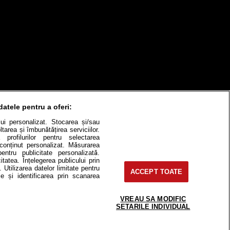
datele pentru a oferi:
ului personalizat. Stocarea și/sau
tarea și îmbunătățirea serviciilor.
 profilurilor pentru selectarea
itate
Cât costă?
e conținut personalizat. Măsurarea
pentru publicitate personalizată.
itatea. Înțelegerea publicului prin
Contact
Modifică Setările
. Utilizarea datelor limitate pentru
ACCEPT TOATE
e și identificarea prin scanarea
VREAU SA MODIFIC
SETARILE INDIVIDUAL
e-uri, instituţii mass-media, firme de
or fără acordul nostru.