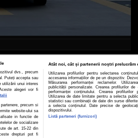
le
Atât noi, cât și partenerii noștri prelucrăm 
ozitivul dvs., precum
Utilizarea profilurilor pentru selectarea conținut
al. Puteți accepta sau
accesarea informațiilor de pe un dispozitiv. Dezvol
Măsurarea performanței reclamelor. Utilizarea
utilizării unui interes
Mașini electrice
Utile
Video
Podcast cu Prior
publicității personalizate. Crearea profilurilor d
Aceste alegeri vor fi
performanței conținutului. Crearea profilurilor 
alii
Utilizarea de date limitate pentru a selecta public
confidentialitate
Politica de cookies
Echipa editorială
statistici sau combinații de date din surse diferite
te partenere, precum si
a selecta conținutul. Date precise de geolocați
dispozitivului.
ermite website-ului sa
Listă parteneri (furnizori)
 afisate in functie de
etelelor de socializare
se poate face în limita a 250 de semne. Nicio instituţie sau persoană (sit
zute de art. 15-22 din
 reproduce integral scrierile publicistice purtătoare de Drepturi de Aut
este drepturi pot fi