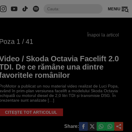
MENIU
Înapoi la articol
Poza
1
/ 41
Video / Skoda Octavia Facelift 2.0
TDI. De ce rămâne una dintre
favoritele românilor
ProMotor a publicat un nou material video realizat de Luci Popa,
având în prim-plan versiunea facelift a modelului Skoda Octavia
echipată cu motorul diesel de 2,0 litri TDI și transmisie DSG. În
prezentare sunt analizate […]
CITEȘTE TOT ARTICOLUL
Share: