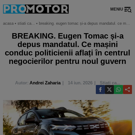
MENIU
acasa
•
stiati ca...
•
breaking. eugen tomac și-a depus mandatul. ce mașini conduc politicienii aflați în centrul negocierilor pentru noul guvern
BREAKING. Eugen Tomac și-a
depus mandatul. Ce mașini
conduc politicienii aflați în centrul
negocierilor pentru noul guvern
Autor:
Andrei Zaharia
14 iun. 2026
Stiati ca...