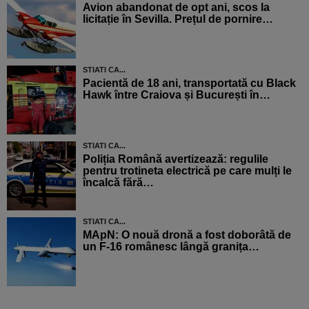
Avion abandonat de opt ani, scos la
licitație în Sevilla. Prețul de pornire…
STIATI CA...
Pacientă de 18 ani, transportată cu Black
Hawk între Craiova și București în…
STIATI CA...
Poliția Română avertizează: regulile
pentru trotineta electrică pe care mulți le
încalcă fără…
STIATI CA...
MApN: O nouă dronă a fost doborâtă de
un F-16 românesc lângă granița…