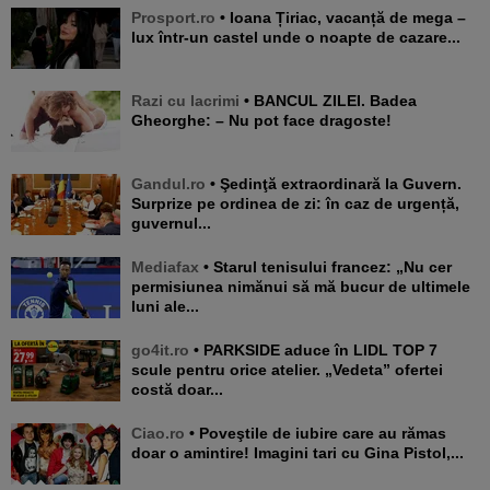
Prosport.ro
• Ioana Țiriac, vacanță de mega –
lux într-un castel unde o noapte de cazare...
Razi cu lacrimi
• BANCUL ZILEI. Badea
Gheorghe: – Nu pot face dragoste!
Gandul.ro
• Şedinţă extraordinară la Guvern.
Surprize pe ordinea de zi: în caz de urgență,
guvernul...
Mediafax
• Starul tenisului francez: „Nu cer
permisiunea nimănui să mă bucur de ultimele
luni ale...
go4it.ro
• PARKSIDE aduce în LIDL TOP 7
scule pentru orice atelier. „Vedeta” ofertei
costă doar...
Ciao.ro
• Poveştile de iubire care au rămas
doar o amintire! Imagini tari cu Gina Pistol,...