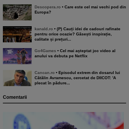
Descopera.ro
• Care este cel mai vechi pod din
Europa?
kanald.ro
• (P) Cauți idei de cadouri rafinate
pentru orice ocazie? Găsești inspirație,
calitate și prețuri...
Go4Games
• Cel mai așteptat joc video al
anului va debuta pe Netflix
Cancan.ro
• Episodul extrem din dosarul lui
Cătălin Avramescu, cercetat de DIICOT: 'A
plecat în pădure...
Comentarii