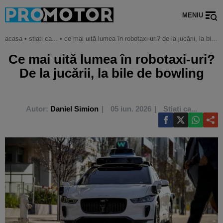
MENIU
acasa
•
stiati ca...
•
ce mai uită lumea în robotaxi-uri? de la jucării, la bile de bowling
Ce mai uită lumea în robotaxi-uri?
De la jucării, la bile de bowling
Autor:
Daniel Simion
05 iun. 2026
Stiati ca...