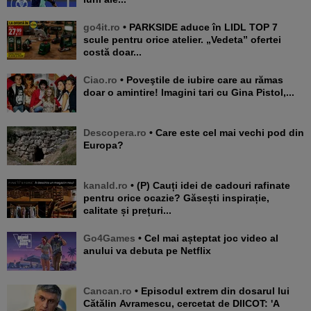
go4it.ro
• PARKSIDE aduce în LIDL TOP 7
scule pentru orice atelier. „Vedeta” ofertei
costă doar...
Ciao.ro
• Poveştile de iubire care au rămas
doar o amintire! Imagini tari cu Gina Pistol,...
Descopera.ro
• Care este cel mai vechi pod din
Europa?
kanald.ro
• (P) Cauți idei de cadouri rafinate
pentru orice ocazie? Găsești inspirație,
calitate și prețuri...
Go4Games
• Cel mai așteptat joc video al
anului va debuta pe Netflix
Cancan.ro
• Episodul extrem din dosarul lui
Cătălin Avramescu, cercetat de DIICOT: 'A