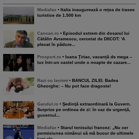
Mediafax
• Italia inaugurează o rețea de trasee
turistice de 1.500 km
Cancan.ro
• Episodul extrem din dosarul lui
Cătălin Avramescu, cercetat de DIICOT: 'A
plecat în pădure...
Prosport.ro
• Ioana Țiriac, vacanță de mega –
lux într-un castel unde o noapte de cazare...
Razi cu lacrimi
• BANCUL ZILEI. Badea
Gheorghe: – Nu pot face dragoste!
Gandul.ro
• Şedinţă extraordinară la Guvern.
Surprize pe ordinea de zi: în caz de urgență,
guvernul...
Mediafax
• Starul tenisului francez: „Nu cer
permisiunea nimănui să mă bucur de ultimele
luni ale...