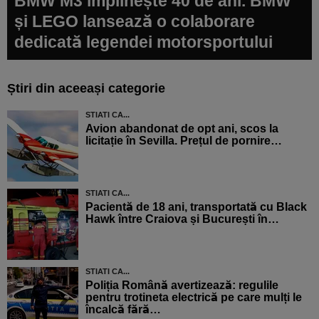
BMW M3 împlinește 40 de ani. BMW
și LEGO lansează o colaborare
dedicată legendei motorsportului
Știri din aceeași categorie
STIATI CA...
Avion abandonat de opt ani, scos la
licitație în Sevilla. Prețul de pornire…
STIATI CA...
Pacientă de 18 ani, transportată cu Black
Hawk între Craiova și București în…
STIATI CA...
Poliția Română avertizează: regulile
pentru trotineta electrică pe care mulți le
încalcă fără…