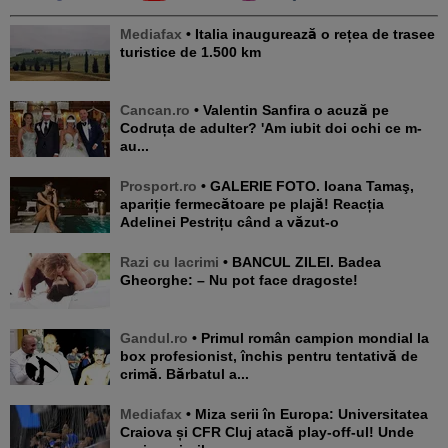
Mediafax
• Italia inaugurează o rețea de trasee
turistice de 1.500 km
Cancan.ro
• Valentin Sanfira o acuză pe
Codruța de adulter? 'Am iubit doi ochi ce m-
au...
Prosport.ro
• GALERIE FOTO. Ioana Tamaş,
apariție fermecătoare pe plajă! Reacția
Adelinei Pestrițu când a văzut-o
Razi cu lacrimi
• BANCUL ZILEI. Badea
Gheorghe: – Nu pot face dragoste!
Gandul.ro
• Primul român campion mondial la
box profesionist, închis pentru tentativă de
crimă. Bărbatul a...
Mediafax
• Miza serii în Europa: Universitatea
Craiova și CFR Cluj atacă play-off-ul! Unde