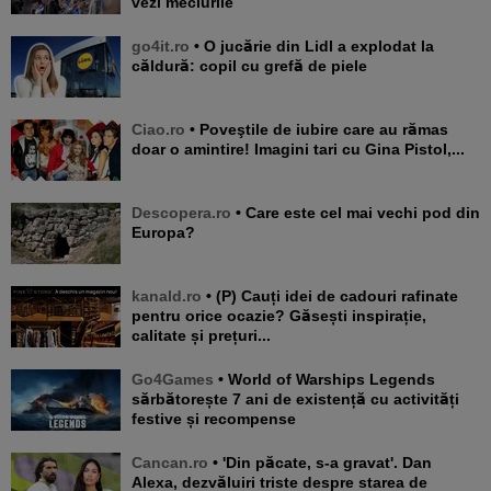
vezi meciurile
go4it.ro
• O jucărie din Lidl a explodat la
căldură: copil cu grefă de piele
Ciao.ro
• Poveştile de iubire care au rămas
doar o amintire! Imagini tari cu Gina Pistol,...
Descopera.ro
• Care este cel mai vechi pod din
Europa?
kanald.ro
• (P) Cauți idei de cadouri rafinate
pentru orice ocazie? Găsești inspirație,
calitate și prețuri...
Go4Games
• World of Warships Legends
sărbătorește 7 ani de existență cu activități
festive și recompense
Cancan.ro
• 'Din păcate, s-a gravat'. Dan
Alexa, dezvăluiri triste despre starea de