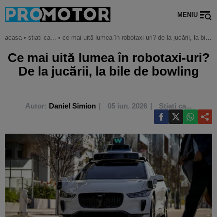
MENIU
acasa
•
stiati ca...
•
ce mai uită lumea în robotaxi-uri? de la jucării, la bile de bowling
Ce mai uită lumea în robotaxi-uri?
De la jucării, la bile de bowling
Autor:
Daniel Simion
05 iun. 2026
Stiati ca...