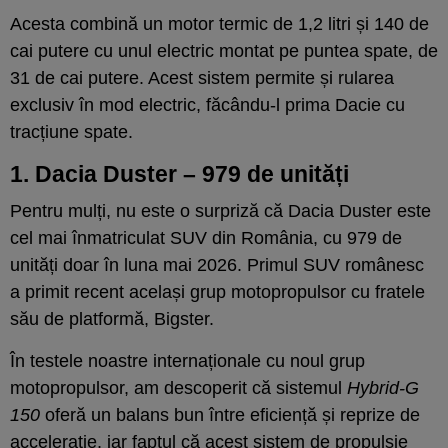
Acesta combină un motor termic de 1,2 litri și 140 de
cai putere cu unul electric montat pe puntea spate, de
31 de cai putere. Acest sistem permite și rularea
exclusiv în mod electric, făcându-l prima Dacie cu
tracțiune spate.
1. Dacia Duster – 979 de unități
Pentru mulți, nu este o surpriză că Dacia Duster este
cel mai înmatriculat SUV din România, cu 979 de
unități doar în luna mai 2026. Primul SUV românesc
a primit recent același grup motopropulsor cu fratele
său de platformă, Bigster.
În testele noastre internaționale cu noul grup
motopropulsor, am descoperit că sistemul
Hybrid-G
150
oferă un balans bun între eficiență și reprize de
accelerație, iar faptul că acest sistem de propulsie