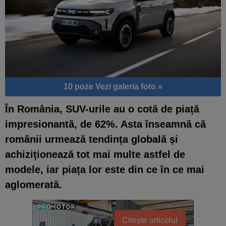
10 poze
Vezi galeria foto »
În România, SUV-urile au o cotă de piață
impresionantă, de 62%. Asta înseamnă că
românii urmează tendința globală și
achiziționează tot mai multe astfel de
modele, iar piața lor este din ce în ce mai
aglomerată.
Citește articolul