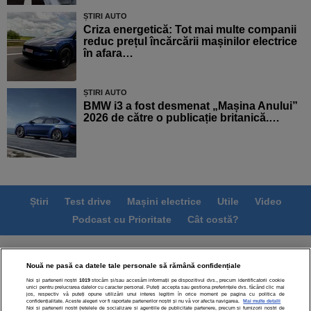
ȘTIRI AUTO
Criza energetică: Tot mai multe companii
reduc prețul încărcării mașinilor electrice
în afara…
ȘTIRI AUTO
BMW i3 a fost desmenat „Mașina Anului”
2026 de către o publicație britanică.…
Știri
Test drive
Mașini electrice
Utile
Video
Podcast cu Prioritate
Cât costă?
Termeni si conditii
Politica de confidentialitate
Nouă ne pasă ca datele tale personale să rămână confidențiale
Politica de cookies
Echipa editorială
Contact
Noi și partenerii noștri
1019
stocăm și/sau accesăm informații pe dispozitivul dvs., precum identificatorii cookie
Modifică Setările
unici pentru prelucrarea datelor cu caracter personal. Puteți accepta sau gestiona preferințele dvs. făcând clic mai
jos, respectiv vă puteți opune utilizării unui interes legitim în orice moment pe pagina cu politica de
confidențialitate. Aceste alegeri vor fi raportate partenerilor noștri și nu vă vor afecta navigarea.
Mai multe detalii
Noi si partenerii nostri (retelele de socializare si agentiile de publicitate partenere, precum si furnizorii nostri de