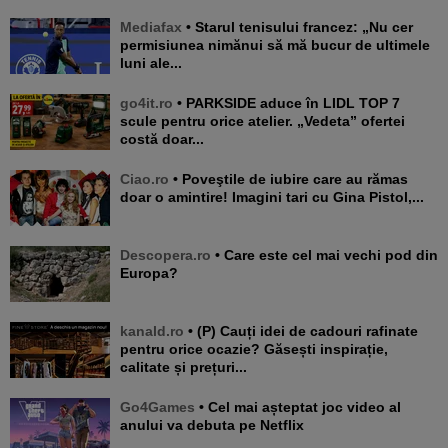
Mediafax
• Starul tenisului francez: „Nu cer
permisiunea nimănui să mă bucur de ultimele
luni ale...
go4it.ro
• PARKSIDE aduce în LIDL TOP 7
scule pentru orice atelier. „Vedeta” ofertei
costă doar...
Ciao.ro
• Poveştile de iubire care au rămas
doar o amintire! Imagini tari cu Gina Pistol,...
Descopera.ro
• Care este cel mai vechi pod din
Europa?
kanald.ro
• (P) Cauți idei de cadouri rafinate
pentru orice ocazie? Găsești inspirație,
calitate și prețuri...
Go4Games
• Cel mai așteptat joc video al
anului va debuta pe Netflix