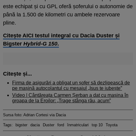
este echipat și cu GPL oferă șoferului o autonomie de
până la 1.500 de kilometri cu ambele rezervoare
pline.
Citește AICI testul integral cu Dacia Duster și
Bigster
Hybrid-G 150
.
Citește și...
Firma de asigurări a obligat un șofer să dezlipească de
pe mașină autocolantul cu mesajul „Isus te iubește”
Video | Cântăreața Carmen Șerban a dat cu mașina în
groapa de la Eroilor: „Trage stânga rău, acum”
Sursa foto: Adrian Cortesi via Dacia
Tags:
bigster
dacia
Duster
ford
înmatriculari
top 10
Toyota