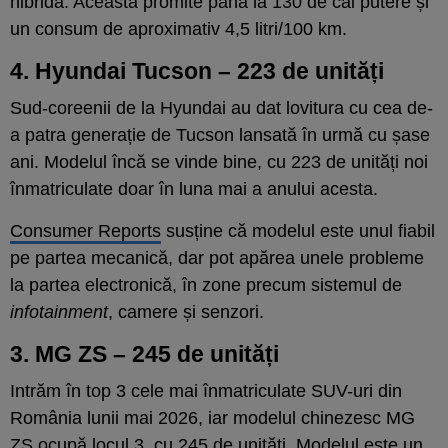
hibridă. Aceasta promite până la 130 de cai putere și
un consum de aproximativ 4,5 litri/100 km.
4. Hyundai Tucson – 223 de unități
Sud-coreenii de la Hyundai au dat lovitura cu cea de-
a patra generație de Tucson lansată în urmă cu șase
ani. Modelul încă se vinde bine, cu 223 de unități noi
înmatriculate doar în luna mai a anului acesta.
Consumer Reports
susține că modelul este unul fiabil
pe partea mecanică, dar pot apărea unele probleme
la partea electronică, în zone precum sistemul de
infotainment
, camere și senzori.
3. MG ZS – 245 de unități
Intrăm în top 3 cele mai înmatriculate SUV-uri din
România lunii mai 2026, iar modelul chinezesc MG
ZS ocupă locul 3, cu 245 de unități. Modelul este un