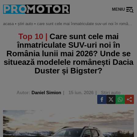
MENIU
acasa
•
știri auto
•
care sunt cele mai înmatriculate suv-uri noi în românia lunii mai 2026? unde se situează modelele românești dacia duster și bigster?
Top 10 |
Care sunt cele mai
înmatriculate SUV-uri noi în
România lunii mai 2026? Unde se
situează modelele românești Dacia
Duster și Bigster?
Autor:
Daniel Simion
15 iun. 2026
Știri auto