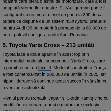
noastră care oferă o astfel de motorizare, care a fost
adaptată vremurilor noastre. SUV-ul german poate fi
configurat cu un motor diesel de până la 300 de cai
putere ce dispune de un sistem
mild hybrid
. prețurile
pentru Audi Q5 pe motorină pornesc de la 60.800 de
euro, potrivit configuratorului Audi România.
5. Toyota Yaris Cross – 213 unități
Toyota face a doua apariție în acest top prin
intermediul modelului subcompact Yaris Cross, care
a primit recent un
facelift
. Modelul construit în Franța
a fost comercializat în 200.000 de unități în 2025, iar
niponii doresc să continue acest succes în vânzări cu
o versiune actualizată.
Rivalul pentru Renault Captur și Škoda Kamiq vine cu
modificări exterioare, dar și o motorizare exclusiv