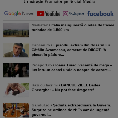
Urmărește Promotor pe Social Media
Mediafax
• Italia inaugurează o rețea de trasee
turistice de 1.500 km
Cancan.ro
• Episodul extrem din dosarul lui
Cătălin Avramescu, cercetat de DIICOT: 'A
plecat în pădure...
Prosport.ro
• Ioana Țiriac, vacanță de mega –
lux într-un castel unde o noapte de cazare...
Razi cu lacrimi
• BANCUL ZILEI. Badea
Gheorghe: – Nu pot face dragoste!
Gandul.ro
• Şedinţă extraordinară la Guvern.
Surprize pe ordinea de zi: în caz de urgență,
guvernul...