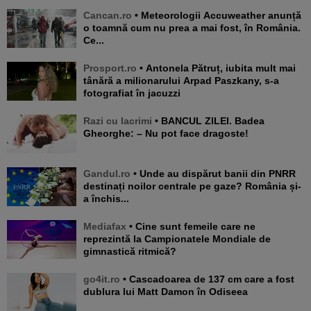
Cancan.ro
• Meteorologii Accuweather anunță
o toamnă cum nu prea a mai fost, în România.
Ce...
Prosport.ro
• Antonela Pătruț, iubita mult mai
tânără a milionarului Arpad Paszkany, s-a
fotografiat în jacuzzi
Razi cu lacrimi
• BANCUL ZILEI. Badea
Gheorghe: – Nu pot face dragoste!
Gandul.ro
• Unde au dispărut banii din PNRR
destinați noilor centrale pe gaze? România și-
a închis...
Mediafax
• Cine sunt femeile care ne
reprezintă la Campionatele Mondiale de
gimnastică ritmică?
go4it.ro
• Cascadoarea de 137 cm care a fost
dublura lui Matt Damon în Odiseea