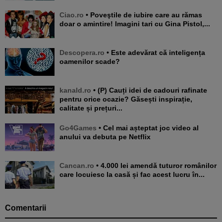
Ciao.ro
• Poveştile de iubire care au rămas
doar o amintire! Imagini tari cu Gina Pistol,...
Descopera.ro
• Este adevărat că inteligența
oamenilor scade?
kanald.ro
• (P) Cauți idei de cadouri rafinate
pentru orice ocazie? Găsești inspirație,
calitate și prețuri...
Go4Games
• Cel mai așteptat joc video al
anului va debuta pe Netflix
Cancan.ro
• 4.000 lei amendă tuturor românilor
care locuiesc la casă și fac acest lucru în...
Comentarii