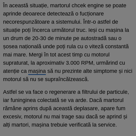
În această situație, martorul chcek engine se poate
aprinde deoarece detectează o fucționare
necorespunzătoare a sistemului. Într-o astfel de
situație poți încerca următorul truc. Ieși cu mașina la
un drum de 20-30 de minute pe autostradă sau o
șosea națională unde poți rula cu o viteză constantă
mai mare. Mergi în tot acest timp cu motorul
supraturat, la aproximativ 3.000 RPM, urmărind cu
atenție ca
mașina
să nu prezinte alte simptome și nici
motorul să nu se supraîncălzească.
Astfel se va face o regenerare a filtrului de particule,
iar funinginea colectată se va arde. Dacă martorul
rămâne aprins după această deplasare, apare fum
excesiv, motorul nu mai trage sau dacă se aprind și
alți martori, mașina trebuie verificată la service.