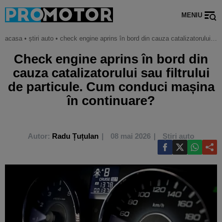
MENIU
acasa
•
știri auto
•
check engine aprins în bord din cauza catalizatorului sau filtrului de particule. cum conduci mașina în continuare?
Check engine aprins în bord din
cauza catalizatorului sau filtrului
de particule. Cum conduci mașina
în continuare?
Autor:
Radu Țuțulan
08 mai 2026
Știri auto