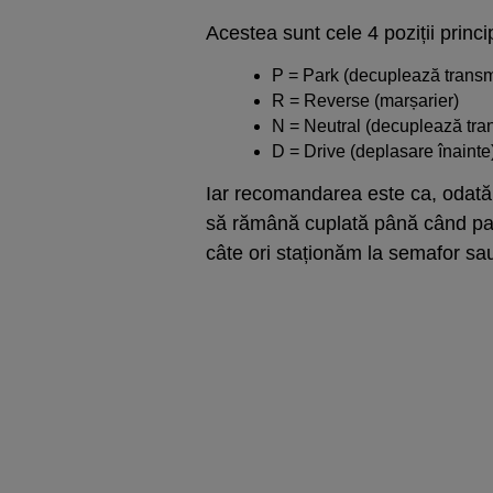
Acestea sunt cele 4 poziții princ
P = Park (decuplează transmi
R = Reverse (marșarier)
N = Neutral (decuplează tran
D = Drive (deplasare înainte
Iar recomandarea este ca, odată 
să rămână cuplată până când pa
câte ori staționăm la semafor sau 