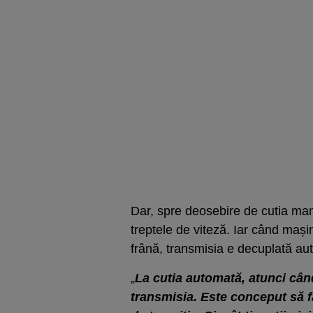
Dar, spre deosebire de cutia ma
treptele de viteză. Iar când mașin
frână, transmisia e decuplată au
„
La cutia automată, atunci cân
transmisia. Este conceput să fa