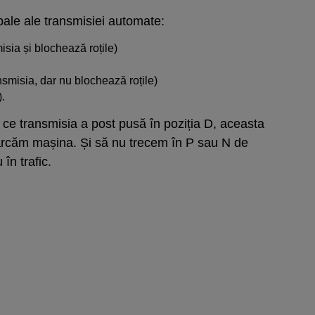
ipale ale transmisiei automate:
sia și blochează roțile)
smisia, dar nu blochează roțile)
).
ce transmisia a post pusă în poziția D, aceasta
rcăm mașina. Și să nu trecem în P sau N de
în trafic.