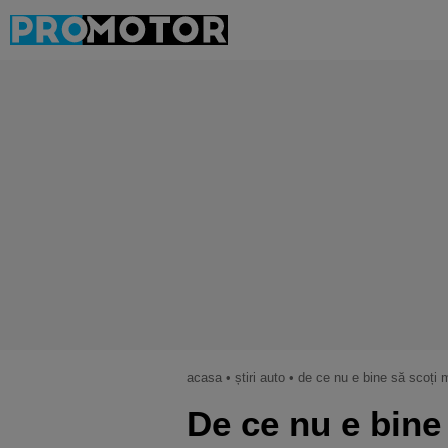
acasa
•
știri auto
•
de ce nu e bine să scoți mașina 
De ce nu e bine