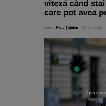
viteză când sta
care pot avea p
Autor:
Radu Țuțulan
20 oct. 2023
5 poze
Vezi