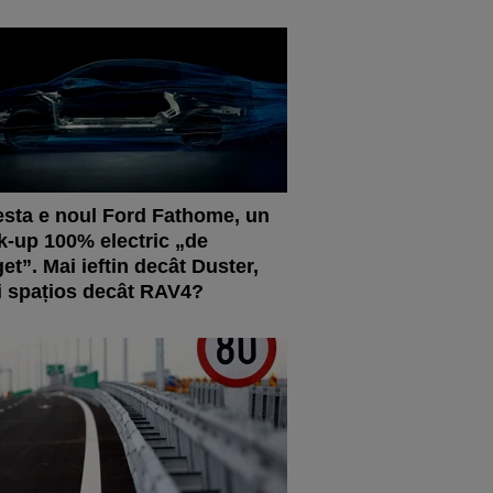
sta e noul Ford Fathome, un
k-up 100% electric „de
et”. Mai ieftin decât Duster,
 spațios decât RAV4?