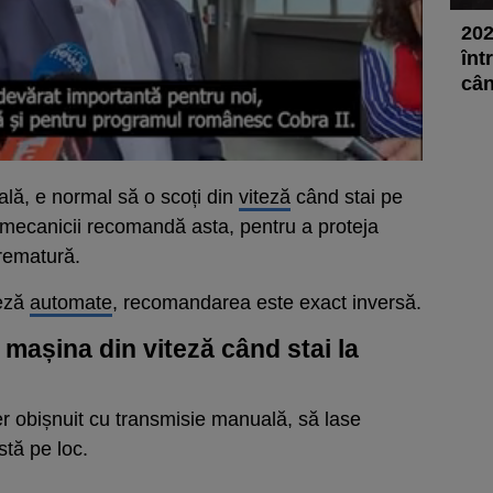
202
înt
cân
lă, e normal să o scoți din
viteză
când stai pe
și mecanicii recomandă asta, pentru a proteja
prematură.
teză
automate
, recomandarea este exact inversă.
 mașina din viteză când stai la
er obișnuit cu transmisie manuală, să lase
tă pe loc.