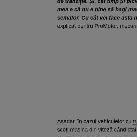
de tranziție. Și, cât timp ții p
mea e că nu e bine să bagi maș
semafor. Cu cât vei face asta m
explicat pentru ProMotor, mecani
Așadar, în cazul vehiculelor cu
t
scoți mașina din viteză când stai