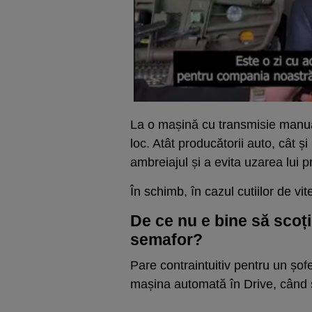
La o mașină cu transmisie manua
loc. Atât producătorii auto, cât 
ambreiajul și a evita uzarea lui 
În schimb, în cazul cutiilor de vi
De ce nu e bine să scoți
semafor?
Pare contraintuitiv pentru un șof
mașina automată în Drive, când s