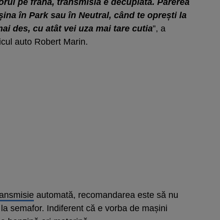
iciorul pe frână, transmisia e decuplată. Părerea
ina în Park sau în Neutral, când te oprești la
ai des, cu atât vei uza mai tare cutia
”, a
cul auto Robert Marin.
ransmisie
automată, recomandarea este să nu
 la semafor. Indiferent că e vorba de mașini