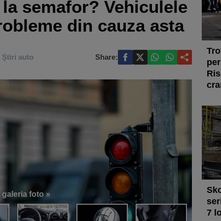
i la semafor? Vehiculele
robleme din cauza asta
Tro
Știri auto
Share:
per
Ris
cra
Sko
 galeria foto »
ser
7 l