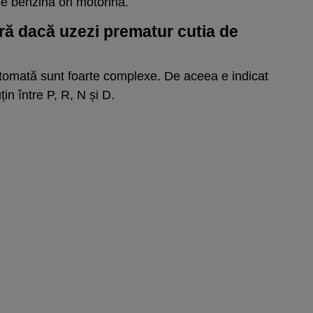
pe benzină ori motorină.
ră dacă uzezi prematur cutia de
tomată sunt foarte complexe. De aceea e indicat
in între P, R, N și D.