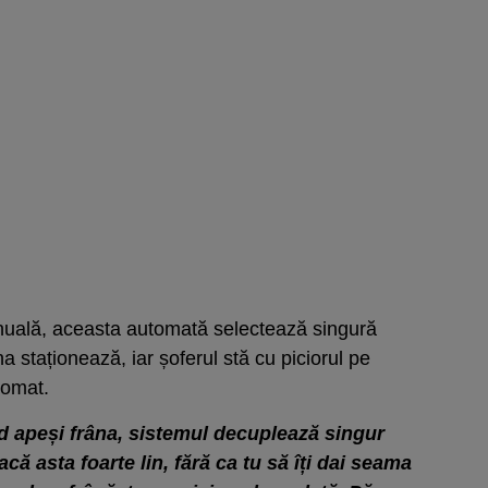
nuală, aceasta automată selectează singură
a staționează, iar șoferul stă cu piciorul pe
tomat.
d apeși frâna, sistemul decuplează singur
că asta foarte lin, fără ca tu să îți dai seama