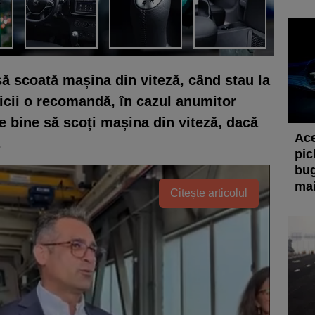
 să scoată mașina din viteză, când stau la
icii o recomandă, în cazul anumitor
 e bine să scoți mașina din viteză, dacă
Ace
.
pic
bug
mai
Citește articolul