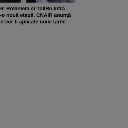
6: Rovinieta și TollRo intră
r-o nouă etapă. CNAIR anunță
d vor fi aplicate noile tarife