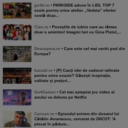
go4it.ro
• PARKSIDE aduce în LIDL TOP 7
scule pentru orice atelier. „Vedeta” ofertei
costă doar...
Ciao.ro
• Poveştile de iubire care au rămas
doar o amintire! Imagini tari cu Gina Pistol,...
Descopera.ro
• Care este cel mai vechi pod din
Europa?
kanald.ro
• (P) Cauți idei de cadouri rafinate
pentru orice ocazie? Găsești inspirație,
calitate și prețuri...
Go4Games
• Cel mai așteptat joc video al
anului va debuta pe Netflix
Cancan.ro
• Episodul extrem din dosarul lui
Cătălin Avramescu, cercetat de DIICOT: 'A
plecat în pădure...