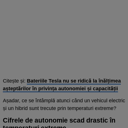
Citește și:
Bateriile Tesla nu se ridică la înălțimea
așteptărilor în privința autonomiei și capacității
Așadar, ce se întâmplă atunci când un vehicul electric
și un hibrid sunt trecute prin temperaturi extreme?
Cifrele de autonomie scad drastic în
temperaturi extreme