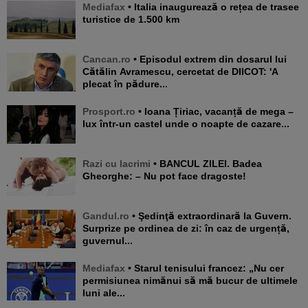
Mediafax
• Italia inaugurează o rețea de trasee
turistice de 1.500 km
Cancan.ro
• Episodul extrem din dosarul lui
Cătălin Avramescu, cercetat de DIICOT: 'A
plecat în pădure...
Prosport.ro
• Ioana Țiriac, vacanță de mega –
lux într-un castel unde o noapte de cazare...
Razi cu lacrimi
• BANCUL ZILEI. Badea
Gheorghe: – Nu pot face dragoste!
Gandul.ro
• Şedinţă extraordinară la Guvern.
Surprize pe ordinea de zi: în caz de urgență,
guvernul...
Mediafax
• Starul tenisului francez: „Nu cer
permisiunea nimănui să mă bucur de ultimele
luni ale...