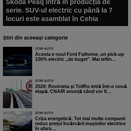
Skoda Peaq intră în producția de
serie. SUV-ul electric cu până la 7
locuri este asamblat în Cehia
Știri din aceeași categorie
ȘTIRI AUTO
Acesta e noul Ford Fathome, un pick-up
100% electric „de buget”. Mai ieftin…
ȘTIRI AUTO
2026: Rovinieta și TollRo intră într-o nouă
etapă. CNAIR anunță când vor fi…
ȘTIRI AUTO
Criza energetică: Tot mai multe companii
reduc prețul încărcării mașinilor electrice
în afara…