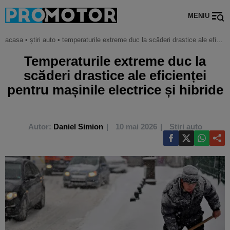
MENIU
acasa
•
știri auto
•
temperaturile extreme duc la scăderi drastice ale eficienței pentru mașinile electrice și hibride
Temperaturile extreme duc la
scăderi drastice ale eficienței
pentru mașinile electrice și hibride
Autor:
Daniel Simion
10 mai 2026
Știri auto