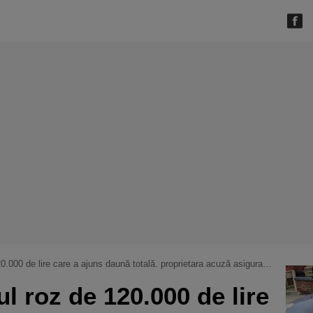
lire care a ajuns daună totală. proprietara acuză asiguratorul după ce a rămas fără despăgubire
ul roz de 120.000 de lire