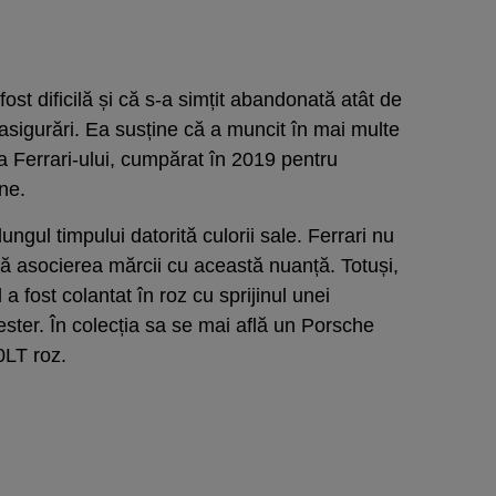
st dificilă și că s-a simțit abandonată atât de
 asigurări. Ea susține că a muncit în mai multe
ia Ferrari-ului, cumpărat în 2019 pentru
ne.
ungul timpului datorită culorii sale. Ferrari nu
tă asocierea mărcii cu această nuanță. Totuși,
a fost colantat în roz cu sprijinul unei
ter. În colecția sa se mai află un Porsche
LT roz.