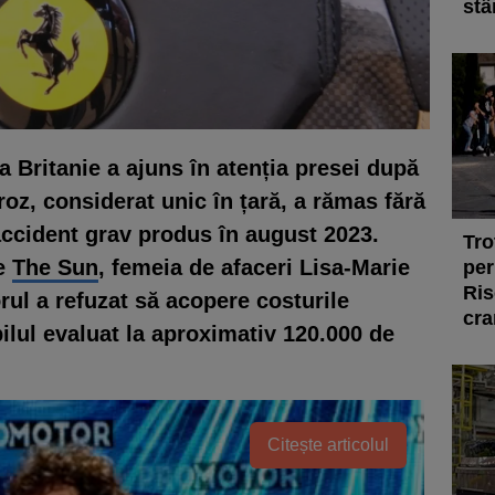
stâ
 Britanie a ajuns în atenția presei după
roz, considerat unic în țară, a rămas fără
ccident grav produs în august 2023.
Tro
ce
The Sun
, femeia de afaceri Lisa-Marie
per
Ris
ul a refuzat să acopere costurile
cra
ilul evaluat la aproximativ 120.000 de
Citește articolul