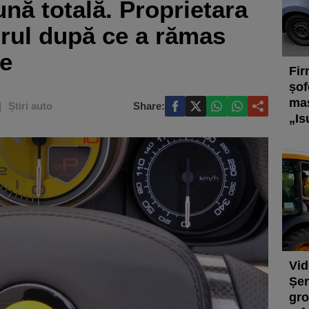
ună totală. Proprietara
rul după ce a rămas
re
Fir
șof
maș
Știri auto
Share:
„Is
Vid
Șer
gro