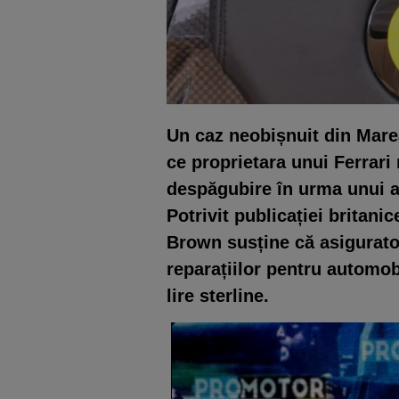
Un caz neobișnuit din Marea
ce proprietara unui Ferrari 
despăgubire în urma unui a
Potrivit publicației britani
Brown susține că asigurator
reparațiilor pentru automob
lire sterline.