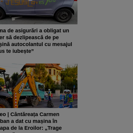
ma de asigurări a obligat un
er să dezlipească de pe
ină autocolantul cu mesajul
us te iubește”
eo | Cântăreața Carmen
ban a dat cu mașina în
apa de la Eroilor: „Trage