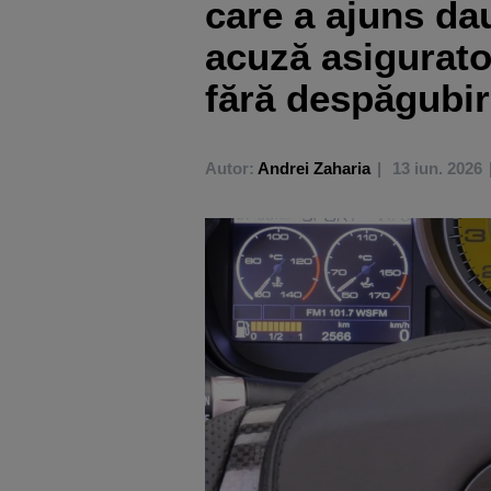
care a ajuns da
acuză asigurato
fără despăgubi
Autor:
Andrei Zaharia
13 iun. 2026