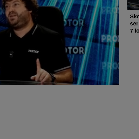
Sko
ser
7 l