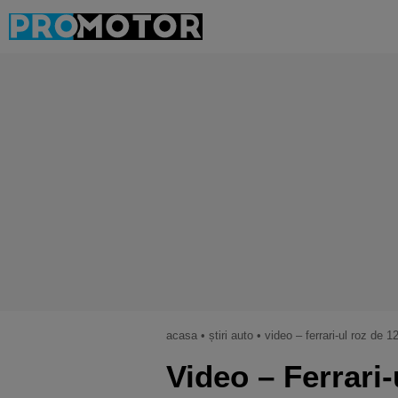
acasa
•
știri auto
•
video – ferrari-ul roz de 120.000 de 
Video – Ferrari-