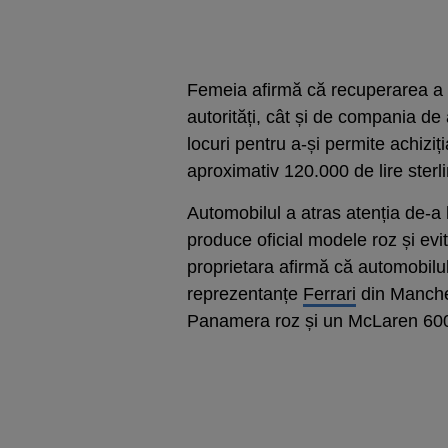
Femeia afirmă că recuperarea a fo
autorități, cât și de compania de
locuri pentru a-și permite achiziț
aproximativ 120.000 de lire sterli
Automobilul a atras atenția de-a l
produce oficial modele roz și evi
proprietara afirmă că automobilul 
reprezentanțe
Ferrari
din Manches
Panamera roz și un McLaren 600