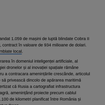
dat 1.059 de mașini de luptă blindate Cobra II
 contract în valoare de 934 milioane de dolari.
mblate local
.
rea în domeniul inteligenței artificiale, al
giei dronelor și al inovației spațiale rămâne
entru a contracara amenințările crescânde, articolul
e să privească dincolo de apărarea maritimă
rtizat că Rusia a cartografiat infrastructura
eagră, amenințând proiecte precum cablul
100 de kilometri planificat între România și