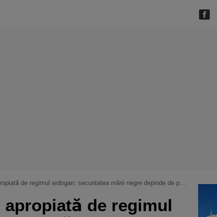
gan: securitatea mării negre depinde de parteneriatul tehnologic dintre românia și turcia. ankara, furnizor major de vehicule militare pentru bucurești
ă apropiată de regimul