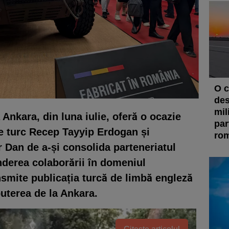
O c
des
mil
Ankara, din luna iulie, oferă o ocazie
par
le turc Recep Tayyip Erdogan și
rom
 Dan de a-și consolida parteneriatul
inderea colaborării în domeniul
nsmite publicația turcă de limbă engleză
puterea de la Ankara.