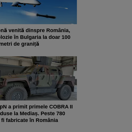
nă venită dinspre România,
lozie în Bulgaria la doar 100
metri de graniță
N a primit primele COBRA II
duse la Mediaș. Peste 780
 fi fabricate în România