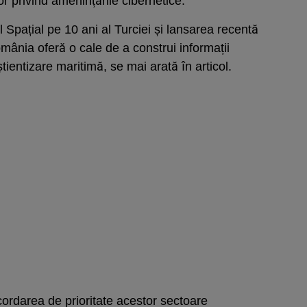
ilor privind amenințările cibernetice.
 Spațial pe 10 ani al Turciei și lansarea recentă
mânia oferă o cale de a construi informații
tientizare maritimă, se mai arată în articol.
cordarea de prioritate acestor sectoare