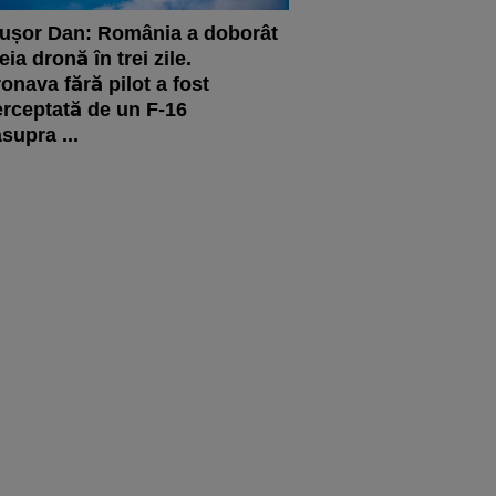
ușor Dan: România a doborât
reia dronă în trei zile.
onava fără pilot a fost
erceptată de un F-16
supra ...