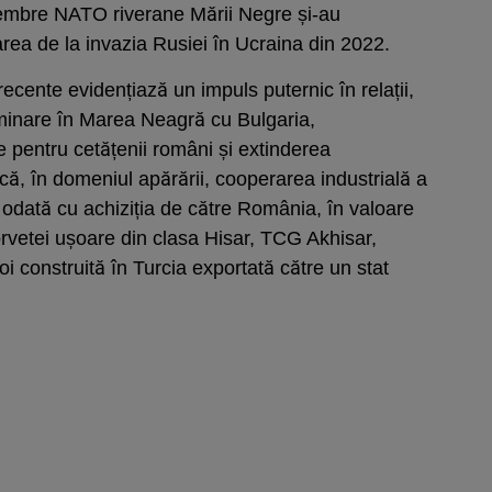
embre NATO riverane Mării Negre și-au
area de la invazia Rusiei în Ucraina din 2022.
recente evidențiază un impuls puternic în relații,
eminare în Marea Neagră cu Bulgaria,
ie pentru cetățenii români și extinderea
ă, în domeniul apărării, cooperarea industrială a
 odată cu achiziția de către România, în valoare
rvetei ușoare din clasa Hisar, TCG Akhisar,
i construită în Turcia exportată către un stat