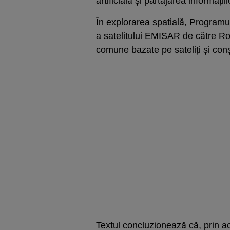
artificială și partajarea informați
În explorarea spațială, Programul
a satelitului EMISAR de către Ro
comune bazate pe sateliți și conș
Textul concluzionează că, prin a