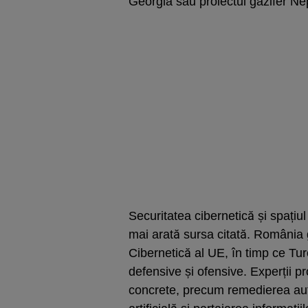
Georgia sau proiectul gazifer N
Securitatea cibernetică și spațiul
mai arată sursa citată. România
Cibernetică al UE, în timp ce Tur
defensive și ofensive. Experții pr
concrete, precum remedierea autom