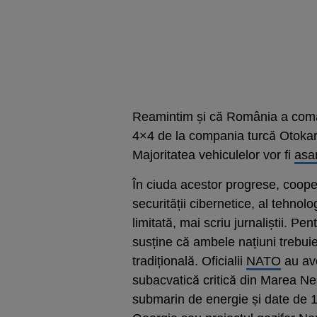
Reamintim și că România a coman
4×4 de la compania turcă Otokar,
Majoritatea vehiculelor vor fi
asa
În ciuda acestor progrese, coopera
securității cibernetice, al tehnolo
limitată, mai scriu jurnaliștii. P
susține că ambele națiuni trebui
tradițională. Oficialii
NATO
au ave
subacvatică critică din Marea N
submarin de energie și date de 1.