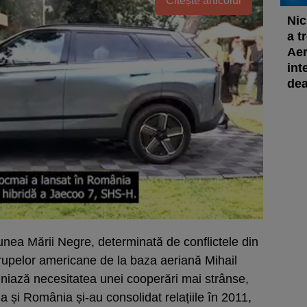
Citește articolul
Nic
a t
Aer
int
dea
giunea Mării Negre, determinată de conflictele din
trupelor americane de la baza aeriană Mihail
niază necesitatea unei cooperări mai strânse,
a și România și-au consolidat relațiile în 2011,