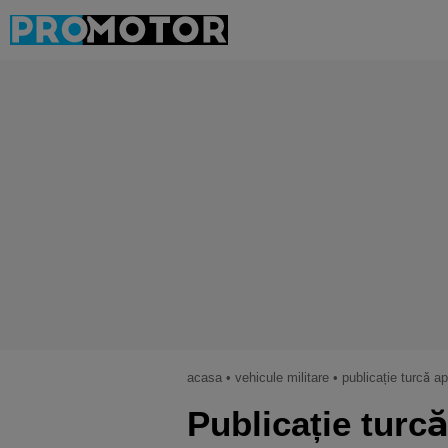
acasa
•
vehicule militare
•
publicație turcă apropiată de regimul erdo
Publicație turc