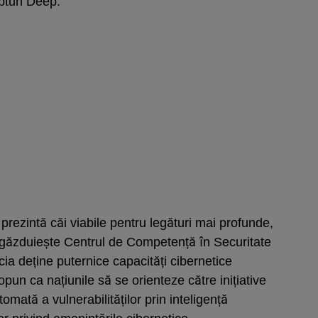
eptun Deep.
 prezintă căi viabile pentru legături mai profunde,
 găzduiește Centrul de Competență în Securitate
cia deține puternice capacități cibernetice
opun ca națiunile să se orienteze către inițiative
ată a vulnerabilităților prin inteligență