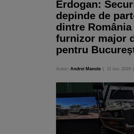
Erdogan: Securi
depinde de part
dintre România 
furnizor major d
pentru Bucureșt
Autor:
Andrei Manole
11 iun. 2026