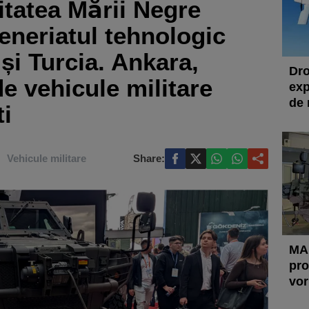
tatea Mării Negre
eneriatul tehnologic
și Turcia. Ankara,
Dro
e vehicule militare
exp
de 
i
Vehicule militare
Share:
MAp
pro
vor