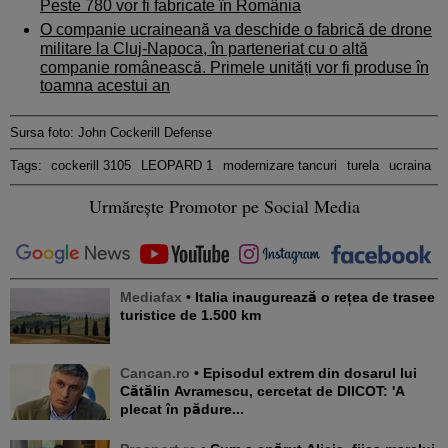
Peste 780 vor fi fabricate în România
O companie ucraineană va deschide o fabrică de drone
militare la Cluj-Napoca, în parteneriat cu o altă
companie românească. Primele unități vor fi produse în
toamna acestui an
Sursa foto: John Cockerill Defense
Tags:
cockerill 3105
LEOPARD 1
modernizare tancuri
turela
ucraina
Urmărește Promotor pe Social Media
Mediafax
• Italia inaugurează o rețea de trasee
turistice de 1.500 km
Cancan.ro
• Episodul extrem din dosarul lui
Cătălin Avramescu, cercetat de DIICOT: 'A
plecat în pădure...