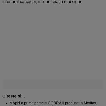
interiorul carcasei, într-un spațiu mai sigur.
Citește și...
MApN a primit primele COBRA II produse la Mediaș.