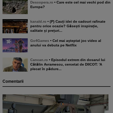
Descopera.ro
• Care este cel mai vechi pod din
Europa?
kanald.ro
• (P) Cauți idei de cadouri rafinate
pentru orice ocazie? Găsești inspirație,
calitate și prețuri...
Go4Games
• Cel mai așteptat joc video al
anului va debuta pe Netflix
Cancan.ro
• Episodul extrem din dosarul lui
Cătălin Avramescu, cercetat de DIICOT: 'A
plecat în pădure...
Comentarii