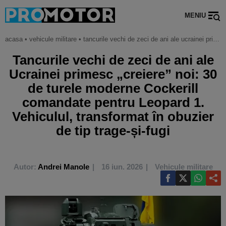
MENIU
acasa
•
vehicule militare
•
tancurile vechi de zeci de ani ale ucrainei primesc „creiere” noi: 30 de turele moderne cockerill comandate pentru leopard 1. vehiculul, transformat în obuzier de tip trage-și-fugi
Tancurile vechi de zeci de ani ale
Ucrainei primesc „creiere” noi: 30
de turele moderne Cockerill
comandate pentru Leopard 1.
Vehiculul, transformat în obuzier
de tip trage-și-fugi
Autor:
Andrei Manole
16 iun. 2026
Vehicule militare