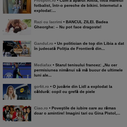
Prosport.ro
• Cum a apărut Alicia, fiica marelui
fotbalist, într-o pereche de bikini. Internetul a
explodat:...
Razi cu lacrimi
• BANCUL ZILEI. Badea
Gheorghe: – Nu pot face dragoste!
Gandul.ro
• Un politician de top din Libia a dat
în judecată Poliția de Frontieră din...
Mediafax
• Starul tenisului francez: „Nu cer
permisiunea nimănui să mă bucur de ultimele
luni ale...
go4it.ro
• O jucărie din Lidl a explodat la
căldură: copil cu grefă de piele
Ciao.ro
• Poveştile de iubire care au rămas
doar o amintire! Imagini tari cu Gina Pistol,...