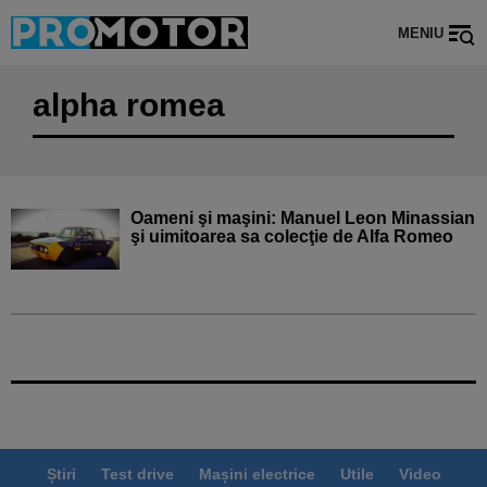
MENIU
alpha romea
Oameni şi maşini: Manuel Leon Minassian
şi uimitoarea sa colecţie de Alfa Romeo
Știri
Test drive
Mașini electrice
Utile
Video