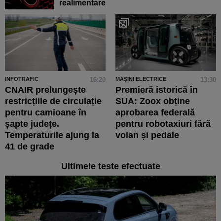
realimentare
INFOTRAFIC
16:20
MAȘINI ELECTRICE
13:30
CNAIR prelungește
Premieră istorică în
restricțiile de circulație
SUA: Zoox obține
pentru camioane în
aprobarea federală
șapte județe.
pentru robotaxiuri fără
Temperaturile ajung la
volan și pedale
41 de grade
Ultimele teste efectuate