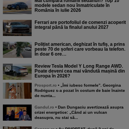
Mai cumpără românii sedanuri? Top 10
modele sedan nou înmatriculate în
România în iulie 2026
Ferrari are portofoliul de comenzi acoperit
integral până la finalul anului 2027
Polițist american, deghizat în tufiș, a prins
peste 70 de șoferi care vorbeau la telefon.
În doar 6 ore…
Review Tesla Model Y Long Range AWD.
Poate deveni cea mai vândută mașină din
Europa în 2026?
Prosport.ro
• „Îmi iubesc formele”. Georgina
Rodriguez s-a pozat în costum de baie înainte
de nunta...
Gandul.ro
• Dan Dungaciu avertizează asupra
crizei energetice: „Când ai un vulcan
deasupra, nu stai să...
Cancan.ro
• Au DIVORȚAT, după 2 ani de