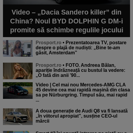
Video – „Dacia Sandero killer” din
China? Noul BYD DOLPHIN G DM-i
promite să schimbe regulile jocului
Prosport.ro
• Prezentatoarea TV, postare
despre o plajă de nudiști: „Bine te-am
găsit, Amsterdam”
Prosport.ro
• FOTO. Andreea Bălan,
apariție îndrăzneață cu bustul la vedere:
„O fată din anii ’90...
Video | Cel mai nou Mercedes-AMG CLA
45 devine cea mai rapidă mașină din clasa
sa pe Nürburgring. Timpul său, mai rapid
...
A doua generație de Audi Q8 va fi lansată
„în viitorul apropiat”, susține CEO-ul
mărcii