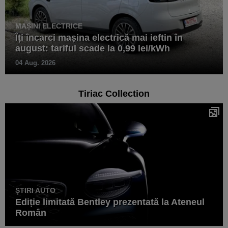
MAȘINI ELECTRICE
Îți încarci mașina electrică mai ieftin în
august: tariful scade la 0,99 lei/kWh
04 Aug. 2026
Tiriac Collection
ȘTIRI AUTO
Ediție limitată Bentley prezentată la Ateneul
Român