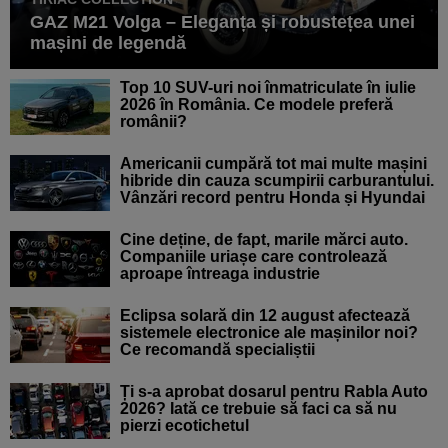
GAZ M21 Volga – Eleganța și robustețea unei
mașini de legendă
Top 10 SUV-uri noi înmatriculate în iulie
2026 în România. Ce modele preferă
românii?
Americanii cumpără tot mai multe mașini
hibride din cauza scumpirii carburantului.
Vânzări record pentru Honda și Hyundai
Cine deține, de fapt, marile mărci auto.
Companiile uriașe care controlează
aproape întreaga industrie
Eclipsa solară din 12 august afectează
sistemele electronice ale mașinilor noi?
Ce recomandă specialiștii
Ți s-a aprobat dosarul pentru Rabla Auto
2026? Iată ce trebuie să faci ca să nu
pierzi ecotichetul