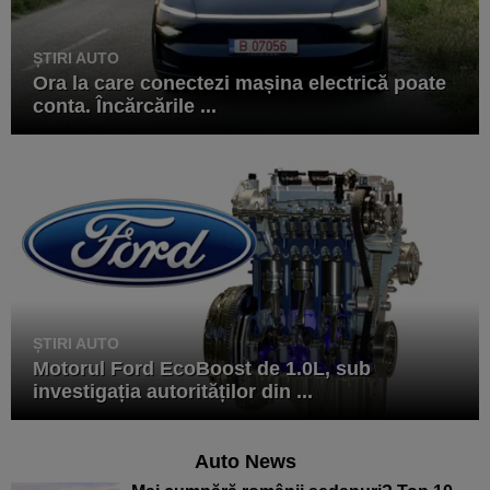
ȘTIRI AUTO
Ora la care conectezi mașina electrică poate
conta. Încărcările ...
ȘTIRI AUTO
Motorul Ford EcoBoost de 1.0L, sub
investigația autorităților din ...
Auto News