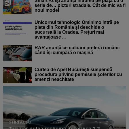
Smart #2 își anunță intrarea pe piață cu o
serie de… picturi stradale. Cât de mic va fi
noul model
Unicornul tehnologic Ominimo intră pe
piața din România și deschide o
sucursală la Oradea. Prețuri mai
avantajoase ...
RAR anunță ce culoare preferă românii
când își cumpără o mașină
Curtea de Apel București suspendă
procedura privind permisele șoferilor cu
amenzi neachitate
ȘTIRI AUTO
Tesla ar putea rechema în service 1,2