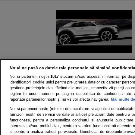
Nouă ne pasă ca datele tale personale să rămână confidenția
Noi și partenerii noștri
1017
stocăm și/sau accesăm informații pe disp
identificatorii cookie unici pentru prelucrarea datelor cu caracter person
gestiona preferințele dvs. făcând clic mai jos, respectiv vă puteți opune 
legitim în orice moment pe pagina cu politica de confidențialitate. 
raportate partenerilor noștri și nu vă vor afecta navigarea.
Mai multe det
Știri
Test drive
Noi si partenerii nostri (retelele de socializare si agentiile de publicita
furnizorii nostri de servicii de date analitice) prelucram date pentru a p
Termeni si conditii
Politica de 
functioneze, pentru a personaliza continutul si anunturile publicitare
interesele si/sau profilul dvs., pentru a va oferi functionalitati aferente r
si pentru a analiza traficul pe website. Beneficiati de drepturile preva