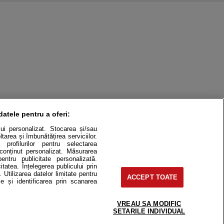
datele pentru a oferi:
ului personalizat. Stocarea și/sau
tarea și îmbunătățirea serviciilor.
 profilurilor pentru selectarea
e conținut personalizat. Măsurarea
pentru publicitate personalizată.
itatea. Înțelegerea publicului prin
. Utilizarea datelor limitate pentru
ACCEPT TOATE
itate
Cât costă?
e și identificarea prin scanarea
Contact
Modifică Setările
VREAU SA MODIFIC
SETARILE INDIVIDUAL