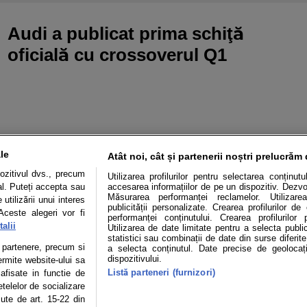
Audi a publicat prima schiţă
oficială cu crossoverul Q1
le
Atât noi, cât și partenerii noștri prelucrăm 
ozitivul dvs., precum
Utilizarea profilurilor pentru selectarea conținut
al. Puteți accepta sau
accesarea informațiilor de pe un dispozitiv. Dezvol
Măsurarea performanței reclamelor. Utilizarea
utilizării unui interes
publicității personalizate. Crearea profilurilor d
Aceste alegeri vor fi
performanței conținutului. Crearea profilurilor 
alii
Utilizarea de date limitate pentru a selecta public
statistici sau combinații de date din surse diferite
Mașini electrice
Utile
Video
Podcast cu Prior
te partenere, precum si
a selecta conținutul. Date precise de geolocați
dispozitivului.
ermite website-ului sa
Listă parteneri (furnizori)
confidentialitate
Politica de cookies
Echipa editorială
 afisate in functie de
etelelor de socializare
zute de art. 15-22 din