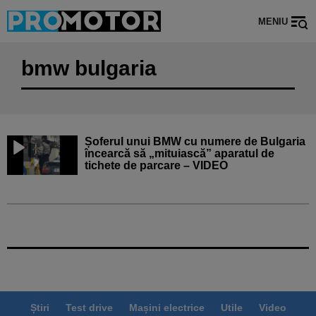
MENIU
bmw bulgaria
Șoferul unui BMW cu numere de Bulgaria
încearcă să „mituiască” aparatul de
tichete de parcare – VIDEO
Știri
Test drive
Mașini electrice
Utile
Video