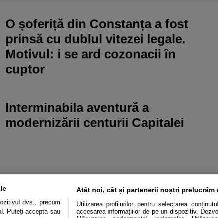
O șoferiță din Constanța a fost
prinsă cu dublul vitezei legale.
Motivul: i se ard cozonacii în
cuptor
Interminabila aventură a
modernizării centurii Capitalei
le
Atât noi, cât și partenerii noștri prelucrăm 
ozitivul dvs., precum
Utilizarea profilurilor pentru selectarea conținut
al. Puteți accepta sau
accesarea informațiilor de pe un dispozitiv. Dezvol