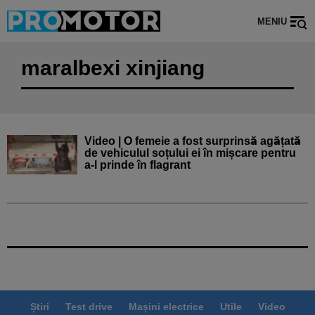
MENIU
maralbexi xinjiang
Video | O femeie a fost surprinsă agățată
de vehiculul soțului ei în mișcare pentru
a-l prinde în flagrant
Știri
Test drive
Mașini electrice
Utile
Video