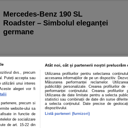
Mercedes-Benz 190 SL
Roadster – Simbolul eleganței
germane
le
Atât noi, cât și partenerii noștri prelucrăm 
ozitivul dvs., precum
Utilizarea profilurilor pentru selectarea conținut
al. Puteți accepta sau
accesarea informațiilor de pe un dispozitiv. Dezvol
Măsurarea performanței reclamelor. Utilizarea
utilizării unui interes
publicității personalizate. Crearea profilurilor d
Aceste alegeri vor fi
performanței conținutului. Crearea profilurilor 
alii
Utilizarea de date limitate pentru a selecta public
statistici sau combinații de date din surse diferite
Mașini electrice
Utile
Video
Podcast cu Prior
te partenere, precum si
a selecta conținutul. Date precise de geolocați
dispozitivului.
ermite website-ului sa
Listă parteneri (furnizori)
confidentialitate
Politica de cookies
Echipa editorială
 afisate in functie de
etelelor de socializare
zute de art. 15-22 din