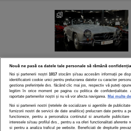
Nouă ne pasă ca datele tale personale să rămână confidenția
Noi și partenerii noștri
1017
stocăm și/sau accesăm informații pe disp
identificatorii cookie unici pentru prelucrarea datelor cu caracter person
gestiona preferințele dvs. făcând clic mai jos, respectiv vă puteți opune 
legitim în orice moment pe pagina cu politica de confidențialitate. 
raportate partenerilor noștri și nu vă vor afecta navigarea.
Mai multe det
Știri
Test drive
Noi si partenerii nostri (retelele de socializare si agentiile de publicita
furnizorii nostri de servicii de date analitice) prelucram date pentru a p
Termeni si conditii
Politica de 
functioneze, pentru a personaliza continutul si anunturile publicitare
interesele si/sau profilul dvs., pentru a va oferi functionalitati aferente r
si pentru a analiza traficul pe website. Beneficiati de drepturile preva