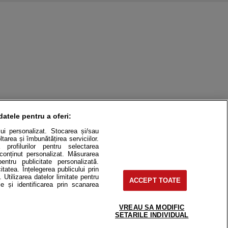
datele pentru a oferi:
ului personalizat. Stocarea și/sau
tarea și îmbunătățirea serviciilor.
 profilurilor pentru selectarea
e conținut personalizat. Măsurarea
pentru publicitate personalizată.
itatea. Înțelegerea publicului prin
. Utilizarea datelor limitate pentru
ACCEPT TOATE
itate
Cât costă?
e și identificarea prin scanarea
Contact
Modifică Setările
VREAU SA MODIFIC
SETARILE INDIVIDUAL