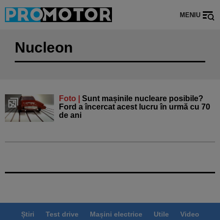
MENIU
Nucleon
Foto |
Sunt mașinile nucleare posibile?
Ford a încercat acest lucru în urmă cu 70
de ani
Știri
Test drive
Mașini electrice
Utile
Video