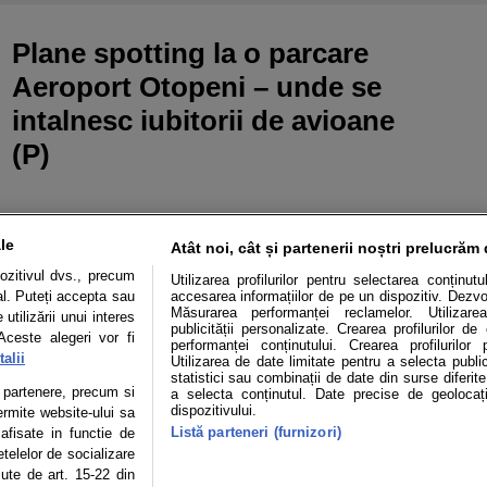
Plane spotting la o parcare
Aeroport Otopeni – unde se
intalnesc iubitorii de avioane
(P)
le
Atât noi, cât și partenerii noștri prelucrăm 
ozitivul dvs., precum
Utilizarea profilurilor pentru selectarea conținut
al. Puteți accepta sau
accesarea informațiilor de pe un dispozitiv. Dezvol
Măsurarea performanței reclamelor. Utilizarea
utilizării unui interes
publicității personalizate. Crearea profilurilor d
Aceste alegeri vor fi
performanței conținutului. Crearea profilurilor 
alii
Utilizarea de date limitate pentru a selecta public
statistici sau combinații de date din surse diferite
Mașini electrice
Utile
Video
Podcast cu Prior
te partenere, precum si
a selecta conținutul. Date precise de geolocați
dispozitivului.
ermite website-ului sa
Listă parteneri (furnizori)
confidentialitate
Politica de cookies
Echipa editorială
 afisate in functie de
etelelor de socializare
zute de art. 15-22 din