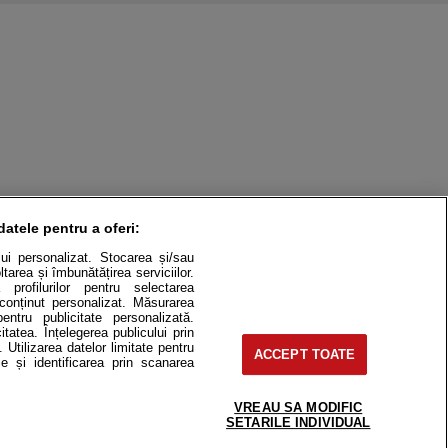
datele pentru a oferi:
ului personalizat. Stocarea și/sau
tarea și îmbunătățirea serviciilor.
 profilurilor pentru selectarea
e conținut personalizat. Măsurarea
pentru publicitate personalizată.
itatea. Înțelegerea publicului prin
. Utilizarea datelor limitate pentru
ACCEPT TOATE
itate
Cât costă?
e și identificarea prin scanarea
Contact
Modifică Setările
VREAU SA MODIFIC
SETARILE INDIVIDUAL