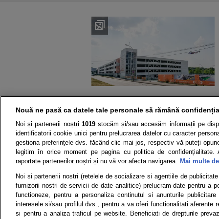
Nouă ne pasă ca datele tale personale să rămână confidenția
Noi și partenerii noștri
1019
stocăm și/sau accesăm informații pe disp
identificatorii cookie unici pentru prelucrarea datelor cu caracter person
gestiona preferințele dvs. făcând clic mai jos, respectiv vă puteți opune 
legitim în orice moment pe pagina cu politica de confidențialitate. 
raportate partenerilor noștri și nu vă vor afecta navigarea.
Mai multe det
Știri
Test drive
Noi si partenerii nostri (retelele de socializare si agentiile de publicita
furnizorii nostri de servicii de date analitice) prelucram date pentru a p
Termeni si conditii
Politica de 
functioneze, pentru a personaliza continutul si anunturile publicitare
interesele si/sau profilul dvs., pentru a va oferi functionalitati aferente r
si pentru a analiza traficul pe website. Beneficiati de drepturile preva