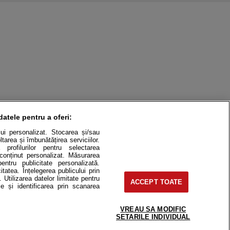
datele pentru a oferi:
ului personalizat. Stocarea și/sau
tarea și îmbunătățirea serviciilor.
 profilurilor pentru selectarea
e conținut personalizat. Măsurarea
pentru publicitate personalizată.
itatea. Înțelegerea publicului prin
. Utilizarea datelor limitate pentru
ACCEPT TOATE
itate
Cât costă?
e și identificarea prin scanarea
Contact
Modifică Setările
VREAU SA MODIFIC
SETARILE INDIVIDUAL