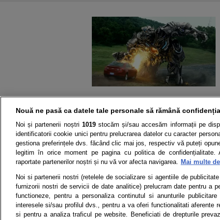
Nouă ne pasă ca datele tale personale să rămână confidenția
Noi și partenerii noștri
1019
stocăm și/sau accesăm informații pe disp
identificatorii cookie unici pentru prelucrarea datelor cu caracter person
gestiona preferințele dvs. făcând clic mai jos, respectiv vă puteți opune 
legitim în orice moment pe pagina cu politica de confidențialitate. 
raportate partenerilor noștri și nu vă vor afecta navigarea.
Mai multe det
Știri
Test drive
Noi si partenerii nostri (retelele de socializare si agentiile de publicita
furnizorii nostri de servicii de date analitice) prelucram date pentru a p
Termeni si conditii
Politica de 
functioneze, pentru a personaliza continutul si anunturile publicitare
interesele si/sau profilul dvs., pentru a va oferi functionalitati aferente r
si pentru a analiza traficul pe website. Beneficiati de drepturile preva