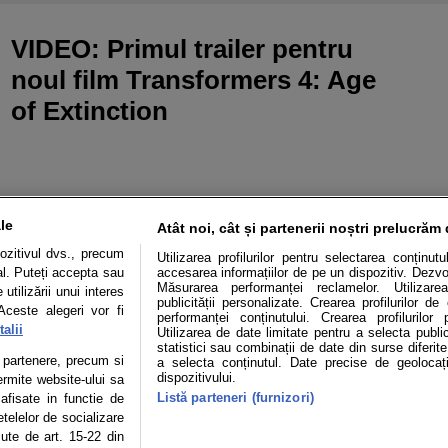
VIDEO: Primul trailer pentru
noul film Transformers 4: Age
of Extinction
le
Atât noi, cât și partenerii noștri prelucrăm 
ozitivul dvs., precum
Utilizarea profilurilor pentru selectarea conținut
al. Puteți accepta sau
accesarea informațiilor de pe un dispozitiv. Dezvol
Măsurarea performanței reclamelor. Utilizarea
utilizării unui interes
publicității personalizate. Crearea profilurilor d
Aceste alegeri vor fi
performanței conținutului. Crearea profilurilor 
alii
Utilizarea de date limitate pentru a selecta public
statistici sau combinații de date din surse diferite
Mașini electrice
Utile
Video
Podcast cu Prior
te partenere, precum si
a selecta conținutul. Date precise de geolocați
dispozitivului.
ermite website-ului sa
Listă parteneri (furnizori)
confidentialitate
Politica de cookies
Echipa editorială
 afisate in functie de
etelelor de socializare
zute de art. 15-22 din