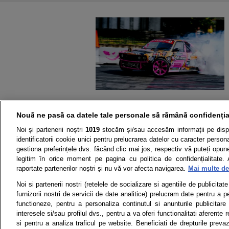
Nouă ne pasă ca datele tale personale să rămână confidenția
Noi și partenerii noștri
1019
stocăm și/sau accesăm informații pe disp
identificatorii cookie unici pentru prelucrarea datelor cu caracter person
gestiona preferințele dvs. făcând clic mai jos, respectiv vă puteți opune 
legitim în orice moment pe pagina cu politica de confidențialitate. 
raportate partenerilor noștri și nu vă vor afecta navigarea.
Mai multe det
Știri
Test drive
Noi si partenerii nostri (retelele de socializare si agentiile de publicita
furnizorii nostri de servicii de date analitice) prelucram date pentru a p
Termeni si conditii
Politica de 
functioneze, pentru a personaliza continutul si anunturile publicitare
interesele si/sau profilul dvs., pentru a va oferi functionalitati aferente r
si pentru a analiza traficul pe website. Beneficiati de drepturile preva