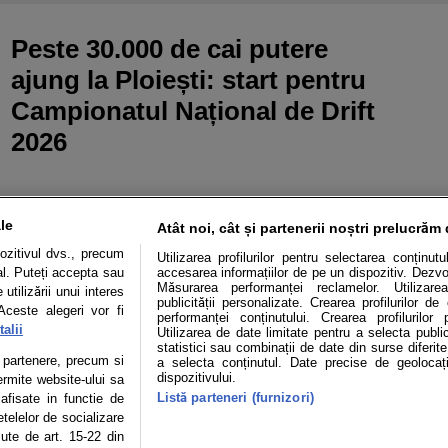
Peste 30.000 de cai putere
ajung la Ploiești: start pentru
Campionatul Național de Drift
2026
le
Atât noi, cât și partenerii noștri prelucrăm 
ozitivul dvs., precum
Utilizarea profilurilor pentru selectarea conținut
al. Puteți accepta sau
accesarea informațiilor de pe un dispozitiv. Dezvol
Măsurarea performanței reclamelor. Utilizarea
utilizării unui interes
publicității personalizate. Crearea profilurilor d
Aceste alegeri vor fi
performanței conținutului. Crearea profilurilor 
alii
Utilizarea de date limitate pentru a selecta public
statistici sau combinații de date din surse diferite
Mașini electrice
Utile
Video
Podcast cu Prior
te partenere, precum si
a selecta conținutul. Date precise de geolocați
dispozitivului.
ermite website-ului sa
Listă parteneri (furnizori)
confidentialitate
Politica de cookies
Echipa editorială
 afisate in functie de
etelelor de socializare
zute de art. 15-22 din