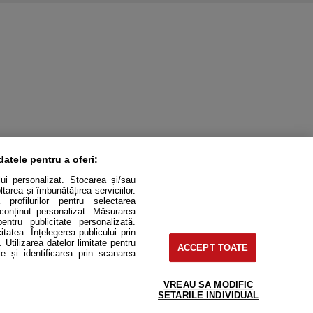
datele pentru a oferi:
ului personalizat. Stocarea și/sau
tarea și îmbunătățirea serviciilor.
 profilurilor pentru selectarea
e conținut personalizat. Măsurarea
pentru publicitate personalizată.
itatea. Înțelegerea publicului prin
. Utilizarea datelor limitate pentru
ACCEPT TOATE
itate
Cât costă?
e și identificarea prin scanarea
Contact
Modifică Setările
VREAU SA MODIFIC
SETARILE INDIVIDUAL