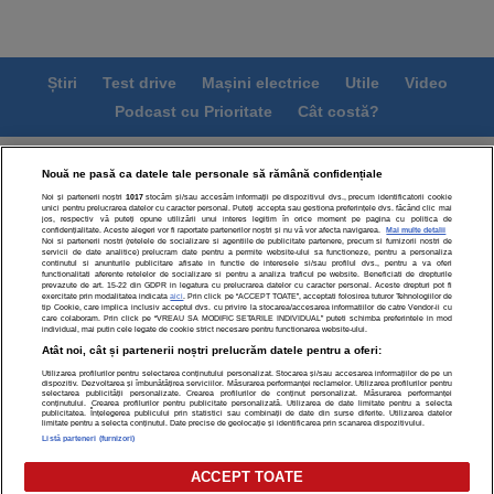
Știri
Test drive
Mașini electrice
Utile
Video
Podcast cu Prioritate
Cât costă?
Termeni si conditii
Politica de confidentialitate
Nouă ne pasă ca datele tale personale să rămână confidențiale
Politica de cookies
Echipa editorială
Contact
Noi și partenerii noștri
1017
stocăm și/sau accesăm informații pe dispozitivul dvs., precum identificatorii cookie
unici pentru prelucrarea datelor cu caracter personal. Puteți accepta sau gestiona preferințele dvs. făcând clic mai
Modifică Setările
jos, respectiv vă puteți opune utilizării unui interes legitim în orice moment pe pagina cu politica de
confidențialitate. Aceste alegeri vor fi raportate partenerilor noștri și nu vă vor afecta navigarea.
Mai multe detalii
Noi si partenerii nostri (retelele de socializare si agentiile de publicitate partenere, precum si furnizorii nostri de
servicii de date analitice) prelucram date pentru a permite website-ului sa functioneze, pentru a personaliza
continutul si anunturile publicitare afisate in functie de interesele si/sau profilul dvs., pentru a va oferi
functionalitati aferente retelelor de socializare si pentru a analiza traficul pe website. Beneficiati de drepturile
prevazute de art. 15-22 din GDPR in legatura cu prelucrarea datelor cu caracter personal. Aceste drepturi pot fi
exercitate prin modalitatea indicata
aici
. Prin click pe “ACCEPT TOATE”, acceptati folosirea tuturor Tehnologiilor de
tip Cookie, care implica inclusiv acceptul dvs. cu privire la stocarea/accesarea informatiilor de catre Vendor-ii cu
Toate drepturile rezervate | Citarea se poate face în limita a
care colaboram. Prin click pe “VREAU SA MODIFIC SETARILE INDIVIDUAL” puteti schimba preferintele in mod
individual, mai putin cele legate de cookie strict necesare pentru functionarea website-ului.
250 de semne. Nicio instituţie sau persoană (site-uri, instituţii
Atât noi, cât și partenerii noștri prelucrăm datele pentru a oferi:
mass-media, firme de monitorizare) nu poate reproduce
integral scrierile publicistice purtătoare de Drepturi de Autor
Utilizarea profilurilor pentru selectarea conținutului personalizat. Stocarea și/sau accesarea informațiilor de pe un
dispozitiv. Dezvoltarea și îmbunătățirea serviciilor. Măsurarea performanței reclamelor. Utilizarea profilurilor pentru
fără acordul nostru.
selectarea publicității personalizate. Crearea profilurilor de conținut personalizat. Măsurarea performanței
conținutului. Crearea profilurilor pentru publicitate personalizată. Utilizarea de date limitate pentru a selecta
publicitatea. Înțelegerea publicului prin statistici sau combinații de date din surse diferite. Utilizarea datelor
© 2026 - ARC MEDIA PUBLISHING SRL, Adresa: București,
limitate pentru a selecta conținutul. Date precise de geolocație și identificarea prin scanarea dispozitivului.
Sos Fabrica de Glucoză, nr. 21, parter, sector 2,
Listă parteneri (furnizori)
J2016000631407, CIF: RO35451445
ACCEPT TOATE
Decizia ONJN nr. 1598/16.09.2021. Jocurile de noroc sunt