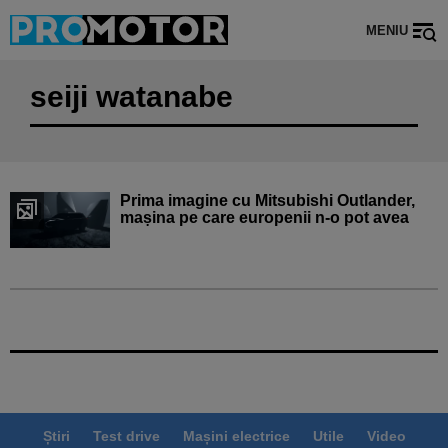
MENIU
seiji watanabe
Prima imagine cu Mitsubishi Outlander,
mașina pe care europenii n-o pot avea
Știri
Test drive
Mașini electrice
Utile
Video