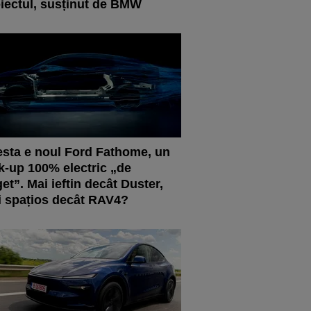
iectul, susținut de BMW
sta e noul Ford Fathome, un
k-up 100% electric „de
et”. Mai ieftin decât Duster,
 spațios decât RAV4?