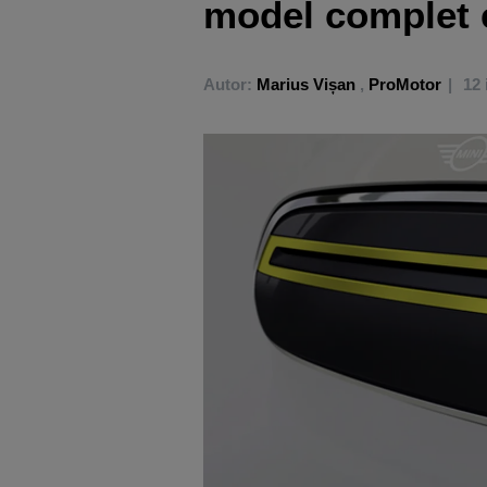
model complet e
Autor:
Marius Vișan
,
ProMotor
12 