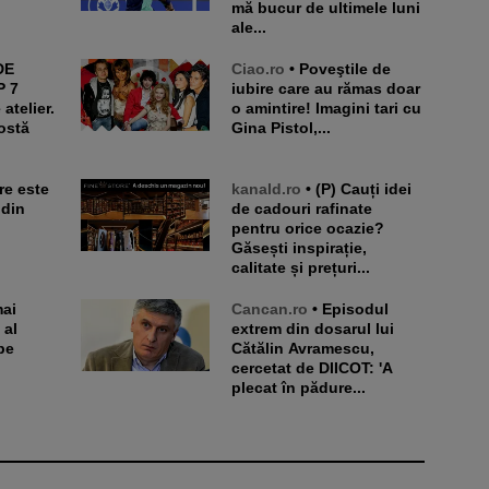
mă bucur de ultimele luni
ale...
Ciao.ro
• Poveştile de
P 7
iubire care au rămas doar
atelier.
o amintire! Imagini tari cu
ostă
Gina Pistol,...
kanald.ro
• (P) Cauți idei
 din
de cadouri rafinate
pentru orice ocazie?
Găsești inspirație,
calitate și prețuri...
Cancan.ro
• Episodul
 al
extrem din dosarul lui
pe
Cătălin Avramescu,
cercetat de DIICOT: 'A
plecat în pădure...