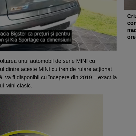
Cri
com
maș
ore
ltarea unui automobil de serie MINI cu
mul dintre aceste MINI cu tren de rulare acţionat
ă, va fi disponibil cu începere din 2019 – exact la
ui Mini clasic.