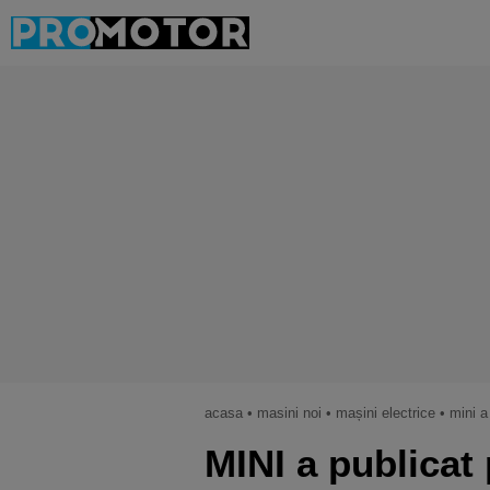
acasa
•
masini noi
•
mașini electrice
•
mini a
MINI a publicat