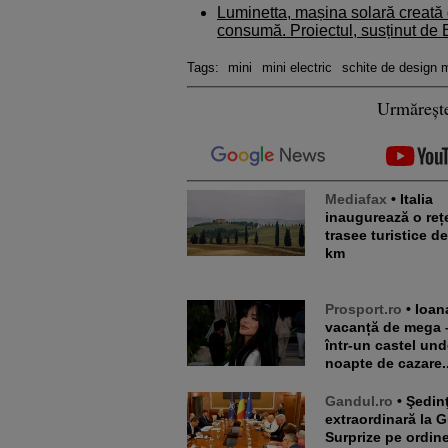
Luminetta, mașina solară creată
consumă. Proiectul, susținut d
Tags:
mini
mini electric
schite de design m
Urmăreșt
Mediafax
• Italia
inaugurează o reț
trasee turistice d
km
Prosport.ro
• Ioana Țiriac,
vacanță de mega 
într-un castel und
noapte de cazare..
Gandul.ro
• Şedinţă
extraordinară la 
Surprize pe ordine