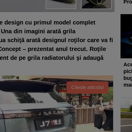
Pro
de design cu primul model complet
. Una din imagini arată grila
a schiţă arată designul roţilor care va fi
Concept – prezentat anul trecut. Roţile
ent de pe grila radiatorului şi adaugă
Ace
pic
bug
mai
Citește articolul