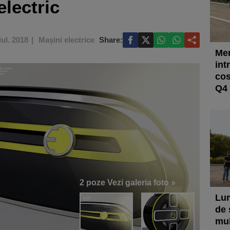
lectric
iul. 2018
Mașini electrice
Share:
Mer
int
cos
Q4 
2 poze
Vezi galeria foto »
Lum
de 
mul