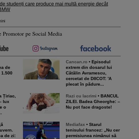
 de studenți care produce mai multă energie decât
e BMW
ini
e Promotor pe Social Media
Cancan.ro
• Episodul
ea de
extrem din dosarul lui
e 1.500
Cătălin Avramescu,
cercetat de DIICOT: 'A
plecat în pădure...
Razi cu lacrimi
• BANCUL
– lux
ZILEI. Badea Gheorghe: –
e o
Nu pot face dragoste!
.
Mediafax
• Starul
Guvern.
tenisului francez: „Nu cer
a de zi:
permisiunea nimănui să