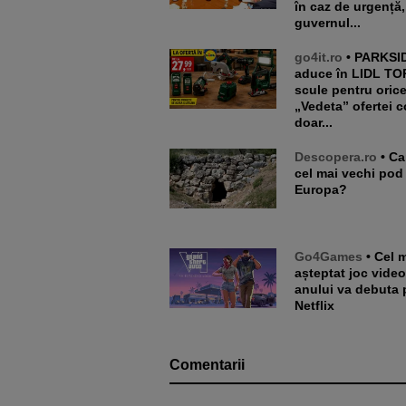
în caz de urgență,
guvernul...
go4it.ro
• PARKSIDE
aduce în LIDL TO
scule pentru orice 
„Vedeta” ofertei c
doar...
Descopera.ro
• Care este
cel mai vechi pod
Europa?
Go4Games
• Cel mai
așteptat joc video
anului va debuta 
Netflix
Comentarii