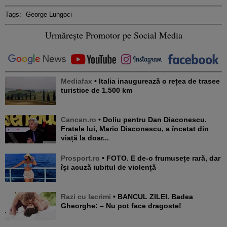
Tags:
George Lungoci
Urmărește Promotor pe Social Media
Mediafax
• Italia inaugurează o rețea de trasee
turistice de 1.500 km
Cancan.ro
• Doliu pentru Dan Diaconescu.
Fratele lui, Mario Diaconescu, a încetat din
viață la doar...
Prosport.ro
• FOTO. E de-o frumusețe rară, dar
își acuză iubitul de violență
Razi cu lacrimi
• BANCUL ZILEI. Badea
Gheorghe: – Nu pot face dragoste!