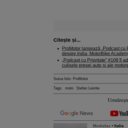
Citește și...
ProMotor lansează „Podcast cu P
despre India, MotorBike Academy ș
„Podcast cu Prioritate” #108 îl 
culisele presei auto și ale moto
Sursa foto: ProMotor
Tags:
moto
Ștefan Leonte
Urmăreșt
Mediafax
• Italia