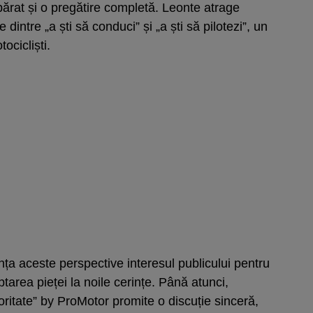
rat și o pregătire completă. Leonte atrage
 dintre „a ști să conduci” și „a ști să pilotezi”, un
ocicliști.
a aceste perspective interesul publicului pentru
tarea pieței la noile cerințe. Până atunci,
ritate” by ProMotor promite o discuție sinceră,