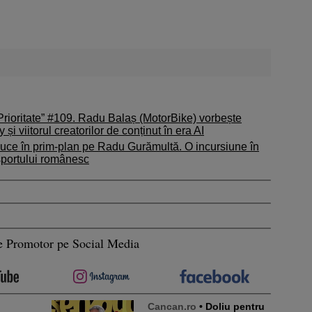
rioritate” #109. Radu Balaș (MotorBike) vorbește
i viitorul creatorilor de conținut în era AI
aduce în prim-plan pe Radu Gurămultă. O incursiune în
rsportului românesc
e Promotor pe Social Media
Cancan.ro
• Doliu pentru