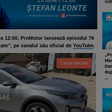
cul
ora 12:00, ProMotor lansează episodul 76
tate”, pe canalul său oficial de
YouTube
.
„Po
Maș
Citește articolul
Dar
dup
...