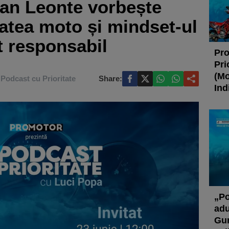
fan Leonte vorbește
atea moto și mindset-ul
t responsabil
Pro
Pri
(Mo
Podcast cu Prioritate
Share:
Ind
„Po
adu
Gur