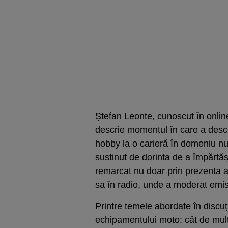
Ștefan Leonte, cunoscut în onlin
descrie momentul în care a descop
hobby la o carieră în domeniu nu 
susținut de dorința de a împărtăși
remarcat nu doar prin prezența ac
sa în radio, unde a moderat emis
Printre temele abordate în discu
echipamentului moto: cât de mult