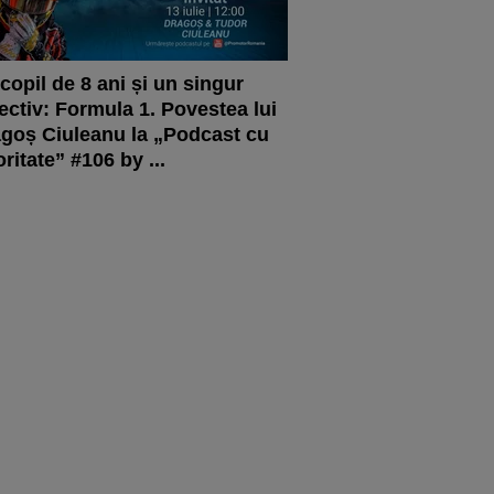
copil de 8 ani și un singur
ectiv: Formula 1. Povestea lui
goș Ciuleanu la „Podcast cu
oritate” #106 by ...