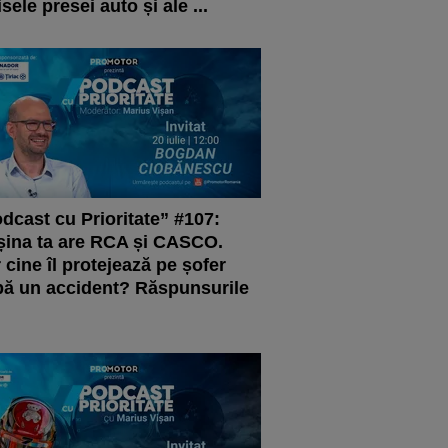
isele presei auto și ale ...
dcast cu Prioritate” #107:
ina ta are RCA și CASCO.
 cine îl protejează pe șofer
ă un accident? Răspunsurile