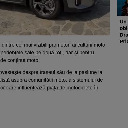
Un 
obi
Dra
Pri
dintre cei mai vizibili promotori ai culturii moto
eriențele sale pe două roți, dar și pentru
r de conținut moto.
ovestește despre traseul său de la pasiune la
alistă asupra comunității moto, a sistemului de
lor care influențează piața de motociclete în