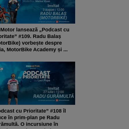
Motor lansează „Podcast cu
oritate” #109. Radu Balaș
torBike) vorbește despre
ia, MotorBike Academy și ...
dcast cu Prioritate” #108 îl
ce în prim-plan pe Radu
ămultă. O incursiune în