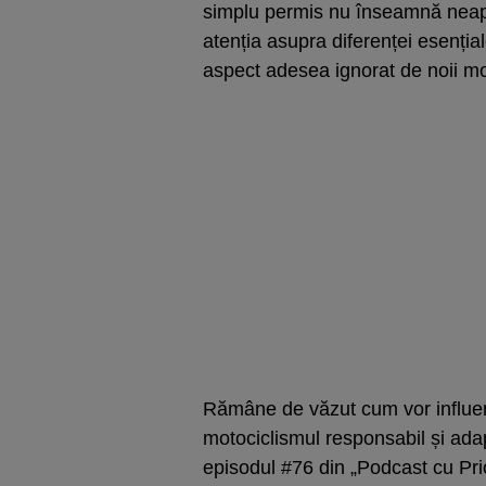
simplu permis nu înseamnă neapă
atenția asupra diferenței esențiale
aspect adesea ignorat de noii mot
Rămâne de văzut cum vor influenț
motociclismul responsabil și adap
episodul #76 din „Podcast cu Prio