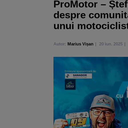
ProMotor – Ște
despre comunit
unui motociclis
Autor:
Marius Vișan
20 iun. 2025