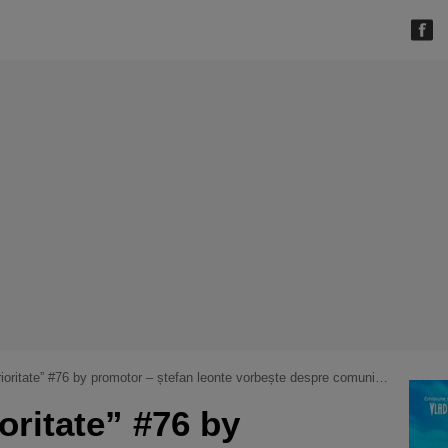
 #76 by promotor – ștefan leonte vorbește despre comunitatea moto și mindset-ul unui motociclist responsabil
oritate” #76 by