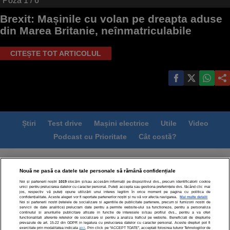
Poza
1
/ 6
Brexit: Mașinile cu volan pe dreapta aduse
din Marea Britanie, neînmatriculabile
CITEȘTE TOT ARTICOLUL
Știri
Test drive
Mașini electrice
Utile
Video
Podcast cu Prioritate
Cât costă?
Termeni si conditii
Politica de confidentialitate
Nouă ne pasă ca datele tale personale să rămână confidențiale
Politica de cookies
Echipa editorială
Contact
Noi și partenerii noștri
1019
stocăm și/sau accesăm informații pe dispozitivul dvs., precum identificatorii cookie
Modifică Setările
unici pentru prelucrarea datelor cu caracter personal. Puteți accepta sau gestiona preferințele dvs. făcând clic mai
jos, respectiv vă puteți opune utilizării unui interes legitim în orice moment pe pagina cu politica de
confidențialitate. Aceste alegeri vor fi raportate partenerilor noștri și nu vă vor afecta navigarea.
Mai multe detalii
Noi si partenerii nostri (retelele de socializare si agentiile de publicitate partenere, precum si furnizorii nostri de
servicii de date analitice) prelucram date pentru a permite website-ului sa functioneze, pentru a personaliza
continutul si anunturile publicitare afisate in functie de interesele si/sau profilul dvs., pentru a va oferi
functionalitati aferente retelelor de socializare si pentru a analiza traficul pe website. Beneficiati de drepturile
prevazute de art. 15-22 din GDPR in legatura cu prelucrarea datelor cu caracter personal. Aceste drepturi pot fi
exercitate prin modalitatea indicata
aici
. Prin click pe “ACCEPT TOATE”, acceptati folosirea tuturor Tehnologiilor de