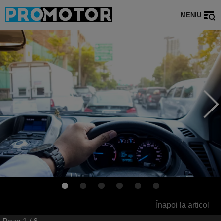
MENIU
Înapoi la articol