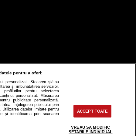
datele pentru a oferi:
ului personalizat. Stocarea și/sau
tarea și îmbunătățirea serviciilor.
 profilurilor pentru selectarea
e conținut personalizat. Măsurarea
pentru publicitate personalizată.
itatea. Înțelegerea publicului prin
. Utilizarea datelor limitate pentru
ACCEPT TOATE
itate
Cât costă?
e și identificarea prin scanarea
Contact
Modifică Setările
VREAU SA MODIFIC
SETARILE INDIVIDUAL