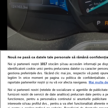
Nouă ne pasă ca datele tale personale să rămână confidenția
Au luat o maşină şi au făcut un test de viteză.
Noi și partenerii noștri
1017
stocăm și/sau accesăm informații pe disp
identificatorii cookie unici pentru prelucrarea datelor cu caracter person
gestiona preferințele dvs. făcând clic mai jos, respectiv vă puteți opune 
legitim în orice moment pe pagina cu politica de confidențialitate. 
raportate partenerilor noștri și nu vă vor afecta navigarea.
Mai multe det
Știri
Test drive
Noi si partenerii nostri (retelele de socializare si agentiile de publicita
furnizorii nostri de servicii de date analitice) prelucram date pentru a p
Termeni si conditii
Politica de 
functioneze, pentru a personaliza continutul si anunturile publicitare
interesele si/sau profilul dvs., pentru a va oferi functionalitati aferente r