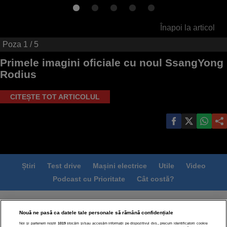
Înapoi la articol
Poza
1
/ 5
Primele imagini oficiale cu noul SsangYong
Rodius
CITEȘTE TOT ARTICOLUL
Știri
Test drive
Mașini electrice
Utile
Video
Podcast cu Prioritate
Cât costă?
Termeni si conditii
Politica de confidentialitate
Nouă ne pasă ca datele tale personale să rămână confidențiale
Politica de cookies
Echipa editorială
Contact
Noi și partenerii noștri
1019
stocăm și/sau accesăm informații pe dispozitivul dvs., precum identificatorii cookie