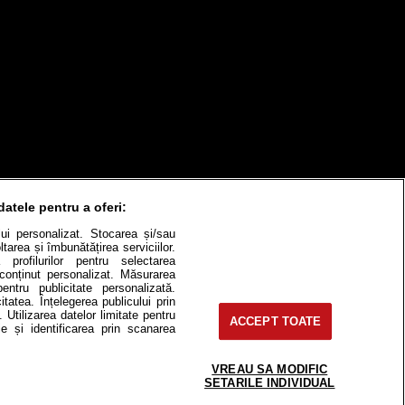
datele pentru a oferi:
ului personalizat. Stocarea și/sau
tarea și îmbunătățirea serviciilor.
 profilurilor pentru selectarea
e conținut personalizat. Măsurarea
pentru publicitate personalizată.
itatea. Înțelegerea publicului prin
. Utilizarea datelor limitate pentru
ACCEPT TOATE
itate
Cât costă?
e și identificarea prin scanarea
Contact
Modifică Setările
VREAU SA MODIFIC
SETARILE INDIVIDUAL