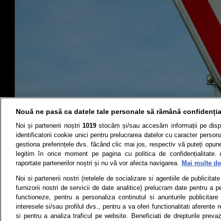
Nouă ne pasă ca datele tale personale să rămână confidenția
Noi și partenerii noștri
1019
stocăm și/sau accesăm informații pe disp
identificatorii cookie unici pentru prelucrarea datelor cu caracter person
gestiona preferințele dvs. făcând clic mai jos, respectiv vă puteți opune 
legitim în orice moment pe pagina cu politica de confidențialitate. 
raportate partenerilor noștri și nu vă vor afecta navigarea.
Mai multe det
Știri
Test drive
Noi si partenerii nostri (retelele de socializare si agentiile de publicita
furnizorii nostri de servicii de date analitice) prelucram date pentru a p
Termeni si conditii
Politica de 
functioneze, pentru a personaliza continutul si anunturile publicitare
interesele si/sau profilul dvs., pentru a va oferi functionalitati aferente r
si pentru a analiza traficul pe website. Beneficiati de drepturile preva