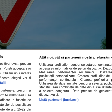
le
Atât noi, cât și partenerii noștri prelucrăm 
ozitivul dvs., precum
Utilizarea profilurilor pentru selectarea conținut
al. Puteți accepta sau
accesarea informațiilor de pe un dispozitiv. Dezvol
Măsurarea performanței reclamelor. Utilizarea
utilizării unui interes
publicității personalizate. Crearea profilurilor d
Aceste alegeri vor fi
performanței conținutului. Crearea profilurilor 
alii
Utilizarea de date limitate pentru a selecta public
statistici sau combinații de date din surse diferite
Mașini electrice
Utile
Video
Podcast cu Prior
te partenere, precum si
a selecta conținutul. Date precise de geolocați
dispozitivului.
ermite website-ului sa
Listă parteneri (furnizori)
confidentialitate
Politica de cookies
Echipa editorială
 afisate in functie de
etelelor de socializare
zute de art. 15-22 din