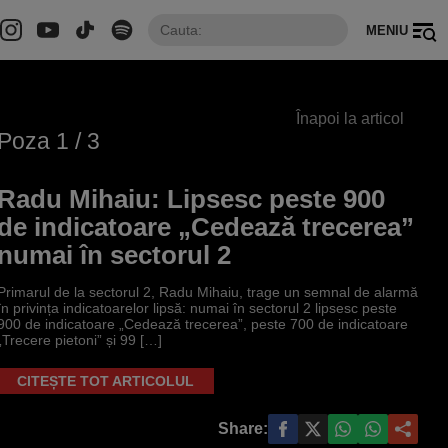
MENIU
Înapoi la articol
Poza
1
/ 3
Radu Mihaiu: Lipsesc peste 900
de indicatoare „Cedează trecerea”
numai în sectorul 2
Primarul de la sectorul 2, Radu Mihaiu, trage un semnal de alarmă
în privința indicatoarelor lipsă: numai în sectorul 2 lipsesc peste
900 de indicatoare „Cedează trecerea”, peste 700 de indicatoare
„Trecere pietoni” și 99 […]
CITEȘTE TOT ARTICOLUL
Share: