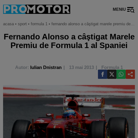
MENIU
acasa
•
sport
•
formula 1
•
fernando alonso a câştigat marele premiu de formula 1 al spaniei
Fernando Alonso a câştigat Marele
Premiu de Formula 1 al Spaniei
Autor:
Iulian Dnistran
13 mai 2013
Formula 1