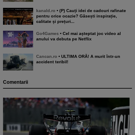
kanald.ro
• (P) Cauți idei de cadouri rafinate
pentru orice ocazie? Găsești inspirație,
calitate și prețuri...
Go4Games
• Cel mai așteptat joc video al
anului va debuta pe Netflix
Cancan.ro
• ULTIMA ORĂ! A murit într-un
accident teribil!
Comentarii