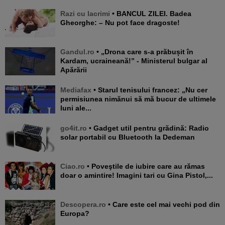
Razi cu lacrimi
• BANCUL ZILEI. Badea
Gheorghe: – Nu pot face dragoste!
Gandul.ro
• „Drona care s-a prăbușit în
Kardam, ucraineană!” - Ministerul bulgar al
Apărării
Mediafax
• Starul tenisului francez: „Nu cer
permisiunea nimănui să mă bucur de ultimele
luni ale...
go4it.ro
• Gadget util pentru grădină: Radio
solar portabil cu Bluetooth la Dedeman
Ciao.ro
• Poveştile de iubire care au rămas
doar o amintire! Imagini tari cu Gina Pistol,...
Descopera.ro
• Care este cel mai vechi pod din
Europa?