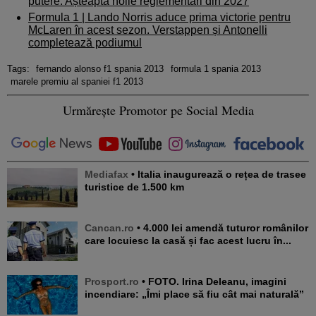
putere. Așteaptă noile reglementări din 2027
Formula 1 |
Lando Norris aduce prima victorie pentru
McLaren în acest sezon. Verstappen și Antonelli
completează podiumul
Tags:
fernando alonso f1 spania 2013
formula 1 spania 2013
marele premiu al spaniei f1 2013
Urmărește Promotor pe Social Media
Mediafax
• Italia inaugurează o rețea de trasee
turistice de 1.500 km
Cancan.ro
• 4.000 lei amendă tuturor românilor
care locuiesc la casă și fac acest lucru în...
Prosport.ro
• FOTO. Irina Deleanu, imagini
incendiare: „Îmi place să fiu cât mai naturală”