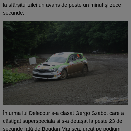
la sfârşitul zilei un avans de peste un minut şi zece
secunde.
În urma lui Delecour s-a clasat Gergo Szabo, care a
câştigat superspeciala şi s-a detaşat la peste 23 de
secunde faţă de Bogdan Marişca, urcat pe podium