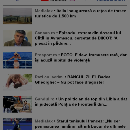
Mediafax
• Italia inaugurează o rețea de trasee
turistice de 1.500 km
Cancan.ro
• Episodul extrem din dosarul lui
Cătălin Avramescu, cercetat de DIICOT: 'A
plecat în pădure...
Prosport.ro
• FOTO. E de-o frumusețe rară, dar
își acuză iubitul de violență
Razi cu lacrimi
• BANCUL ZILEI. Badea
Gheorghe: – Nu pot face dragoste!
Gandul.ro
• Un politician de top din Libia a dat
în judecată Poliția de Frontieră din...
Mediafax
• Starul tenisului francez: „Nu cer
permisiunea nimănui să mă bucur de ultimele