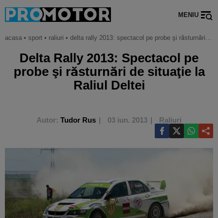
MENIU
acasa
•
sport
•
raliuri
•
delta rally 2013: spectacol pe probe şi răsturnări de situaţie la raliul deltei
Delta Rally 2013: Spectacol pe
probe şi răsturnări de situaţie la
Raliul Deltei
Autor:
Tudor Rus
03 iun. 2013
Raliuri