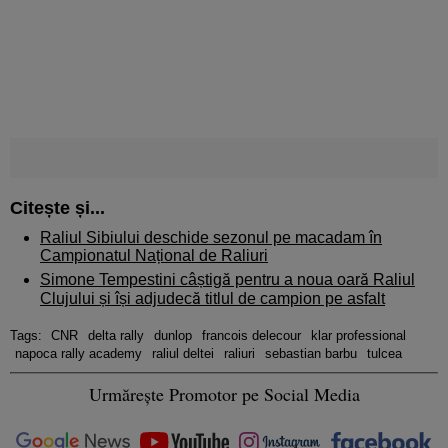
Citește și...
Raliul Sibiului deschide sezonul pe macadam în
Campionatul Național de Raliuri
Simone Tempestini câștigă pentru a noua oară Raliul
Clujului și își adjudecă titlul de campion pe asfalt
Tags:
CNR
delta rally
dunlop
francois delecour
klar professional
napoca rally academy
raliul deltei
raliuri
sebastian barbu
tulcea
Urmărește Promotor pe Social Media