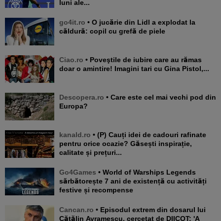
luni ale...
go4it.ro
• O jucărie din Lidl a explodat la
căldură: copil cu grefă de piele
Ciao.ro
• Poveştile de iubire care au rămas
doar o amintire! Imagini tari cu Gina Pistol,...
Descopera.ro
• Care este cel mai vechi pod din
Europa?
kanald.ro
• (P) Cauți idei de cadouri rafinate
pentru orice ocazie? Găsești inspirație,
calitate și prețuri...
Go4Games
• World of Warships Legends
sărbătorește 7 ani de existență cu activități
festive și recompense
Cancan.ro
• Episodul extrem din dosarul lui
Cătălin Avramescu, cercetat de DIICOT: 'A