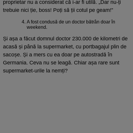
proprietar nu a considerat că i-ar fi utilă. „Dar nu-ți
trebuie nici ție, boss! Poți să ții cotul pe geam!”
A fost condusă de un doctor bătrân doar în
weekend.
Și așa a făcut domnul doctor 230.000 de kilometri de
acasă și până la supermarket, cu portbagajul plin de
sacoșe. Și a mers cu ea doar pe autostradă în
Germania. Ceva nu se leagă. Chiar așa rare sunt
supermarket-urile la nemți?