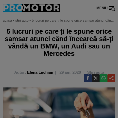
MENIU
acasa
•
știri auto
•
5 lucruri pe care ți le spune orice samsar atunci când încearcă să-ți vândă un bmw, un audi sau un mercedes
5 lucruri pe care ți le spune orice
samsar atunci când încearcă să-ți
vândă un BMW, un Audi sau un
Mercedes
Autor:
Elena Luchian
29 ian. 2020
Știri auto