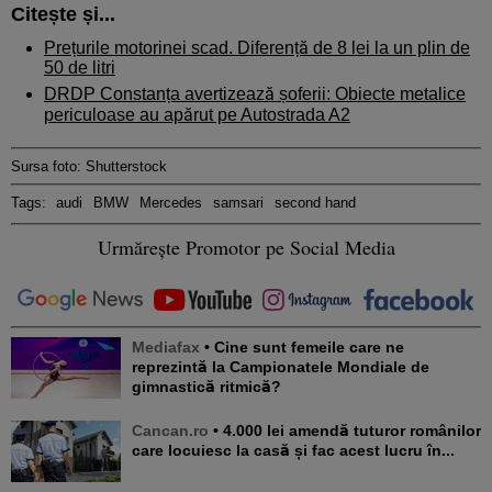
Citește și...
Prețurile motorinei scad. Diferență de 8 lei la un plin de
50 de litri
DRDP Constanța avertizează șoferii: Obiecte metalice
periculoase au apărut pe Autostrada A2
Sursa foto: Shutterstock
Tags:
audi
BMW
Mercedes
samsari
second hand
Urmărește Promotor pe Social Media
Mediafax
• Cine sunt femeile care ne
reprezintă la Campionatele Mondiale de
gimnastică ritmică?
Cancan.ro
• 4.000 lei amendă tuturor românilor
care locuiesc la casă și fac acest lucru în...