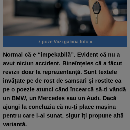
7 poze
Vezi galeria foto »
Normal că e “impekabilă”. Evident că nu a
avut niciun accident. Bineînțeles că a făcut
revizii doar la reprezentanță. Sunt textele
învățate pe de rost de samsari și rostite ca
pe o poezie atunci când încearcă să-ți vândă
un BMW, un Mercedes sau un Audi. Dacă
ajungi la concluzia că nu-ți place mașina
pentru care l-ai sunat, sigur îți propune altă
variantă.