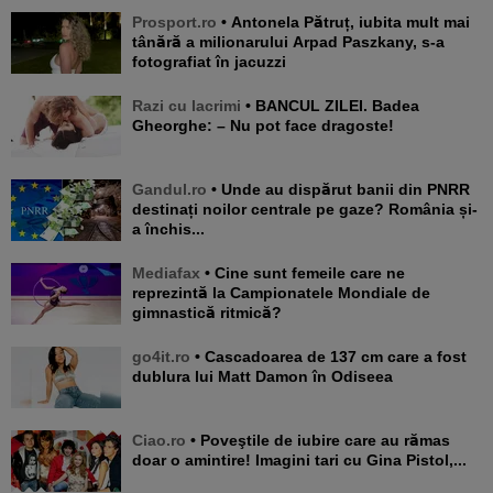
Prosport.ro
• Antonela Pătruț, iubita mult mai
tânără a milionarului Arpad Paszkany, s-a
fotografiat în jacuzzi
Razi cu lacrimi
• BANCUL ZILEI. Badea
Gheorghe: – Nu pot face dragoste!
Gandul.ro
• Unde au dispărut banii din PNRR
destinați noilor centrale pe gaze? România și-
a închis...
Mediafax
• Cine sunt femeile care ne
reprezintă la Campionatele Mondiale de
gimnastică ritmică?
go4it.ro
• Cascadoarea de 137 cm care a fost
dublura lui Matt Damon în Odiseea
Ciao.ro
• Poveştile de iubire care au rămas
doar o amintire! Imagini tari cu Gina Pistol,...