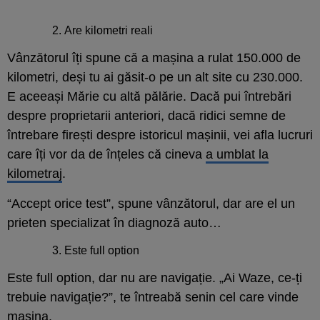
Are kilometri reali
Vânzătorul îți spune că a mașina a rulat 150.000 de
kilometri, deși tu ai găsit-o pe un alt site cu 230.000.
E aceeași Mărie cu altă pălărie. Dacă pui întrebări
despre proprietarii anteriori, dacă ridici semne de
întrebare firești despre istoricul mașinii, vei afla lucruri
care îți vor da de înțeles că cineva
a umblat la
kilometraj
.
“Accept orice test”, spune vânzătorul, dar are el un
prieten specializat în diagnoză auto…
Este full option
Este full option, dar nu are navigație. „Ai Waze, ce-ți
trebuie navigație?”, te întreabă senin cel care vinde
mașina.