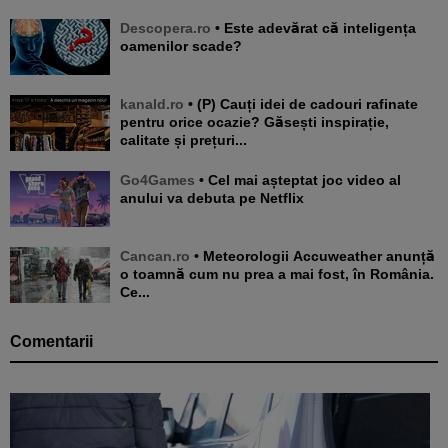
Descopera.ro
• Este adevărat că inteligența
oamenilor scade?
kanald.ro
• (P) Cauți idei de cadouri rafinate
pentru orice ocazie? Găsești inspirație,
calitate și prețuri...
Go4Games
• Cel mai așteptat joc video al
anului va debuta pe Netflix
Cancan.ro
• Meteorologii Accuweather anunță
o toamnă cum nu prea a mai fost, în România.
Ce...
Comentarii