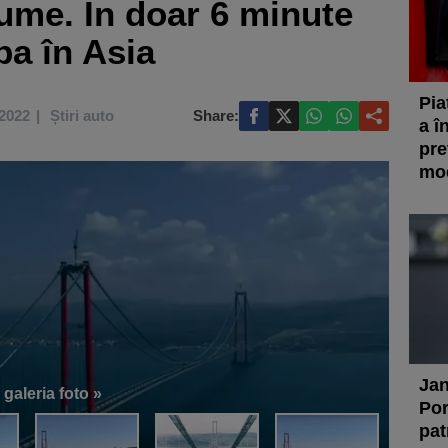
ume. În doar 6 minute
pa în Asia
Pia
 2022
Știri auto
Share:
a î
pre
mod
Jan
 galeria foto »
Por
pat