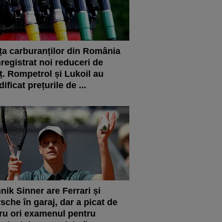
ța carburanților din România
nregistrat noi reduceri de
ț. Rompetrol și Lukoil au
ificat prețurile de ...
nik Sinner are Ferrari și
sche în garaj, dar a picat de
ru ori examenul pentru