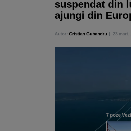
suspendat din l
ajungi din Euro
Autor:
Cristian Gubandru
23 mart.
7 poze
Vezi