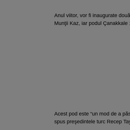
Anul viitor, vor fi inaugurate dou
Munţii Kaz, iar podul Çanakkale 1
Acest pod este “un mod de a păst
spus preşedintele turc Recep Tay