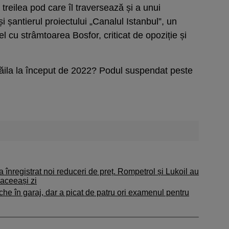
 treilea pod care îl traversează și a unui
și șantierul proiectului „Canalul Istanbul”, un
l cu strâmtoarea Bosfor, criticat de opoziție și
ila la început de 2022? Podul suspendat peste
 înregistrat noi reduceri de preț. Rompetrol și Lukoil au
 aceeași zi
che în garaj, dar a picat de patru ori examenul pentru