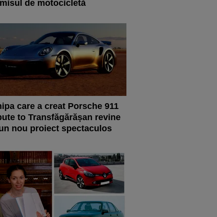
misul de motocicletă
ipa care a creat Porsche 911
bute to Transfăgărășan revine
un nou proiect spectaculos