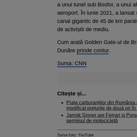
a unui tunel sub Bosfor, a unui al
aeroport. În iunie 2021, a lansat 
canal gigantic de 45 de km parale
de activiștii de mediu.
Cum arată Golden Gate-ul de Bră
Dunăre
prinde contur
.
Sursa: CNN
Citește și...
Piața carburanților din România a
modificat prețurile de două ori în
Jannik Sinner are Ferrari și Pors
permisul de motocicletă
Sursa foto: YouTube