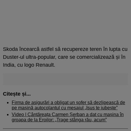
Skoda încearcă astfel să recupereze teren în lupta cu
Duster-ul ultra-popular, care se comercializează și în
India, cu logo Renault.
Citește și...
Firma de asigurări a obligat un șofer să dezlipească de
pe mașină autocolantul cu mesajul „Isus te iubește”
Video | Cântăreața Carmen Șerban a dat cu mașina în
groapa de la Eroilor: „Trage stânga rău, acum”