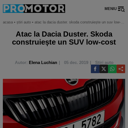
MENIU
acasa
•
știri auto
•
atac la dacia duster. skoda construiește un suv low-cost
Atac la Dacia Duster. Skoda
construiește un SUV low-cost
Autor:
Elena Luchian
05 dec. 2019
Știri auto