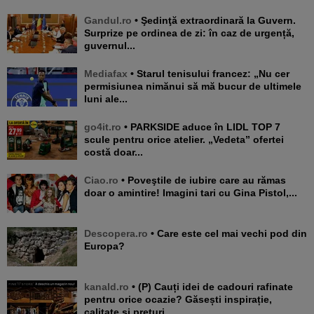
Gandul.ro
• Şedinţă extraordinară la Guvern.
Surprize pe ordinea de zi: în caz de urgență,
guvernul...
Mediafax
• Starul tenisului francez: „Nu cer
permisiunea nimănui să mă bucur de ultimele
luni ale...
go4it.ro
• PARKSIDE aduce în LIDL TOP 7
scule pentru orice atelier. „Vedeta” ofertei
costă doar...
Ciao.ro
• Poveştile de iubire care au rămas
doar o amintire! Imagini tari cu Gina Pistol,...
Descopera.ro
• Care este cel mai vechi pod din
Europa?
kanald.ro
• (P) Cauți idei de cadouri rafinate
pentru orice ocazie? Găsești inspirație,
calitate și prețuri...