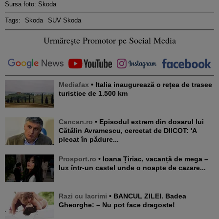
Sursa foto: Skoda
Tags:
Skoda
SUV Skoda
Urmărește Promotor pe Social Media
Mediafax
• Italia inaugurează o rețea de trasee
turistice de 1.500 km
Cancan.ro
• Episodul extrem din dosarul lui
Cătălin Avramescu, cercetat de DIICOT: 'A
plecat în pădure...
Prosport.ro
• Ioana Țiriac, vacanță de mega –
lux într-un castel unde o noapte de cazare...
Razi cu lacrimi
• BANCUL ZILEI. Badea
Gheorghe: – Nu pot face dragoste!