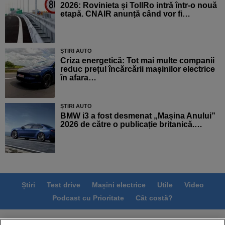
2026: Rovinieta și TollRo intră într-o nouă
etapă. CNAIR anunță când vor fi…
ȘTIRI AUTO
Criza energetică: Tot mai multe companii
reduc prețul încărcării mașinilor electrice
în afara…
ȘTIRI AUTO
BMW i3 a fost desmenat „Mașina Anului”
2026 de către o publicație britanică.…
Știri
Test drive
Mașini electrice
Utile
Video
Podcast cu Prioritate
Cât costă?
Termeni si conditii
Politica de confidentialitate