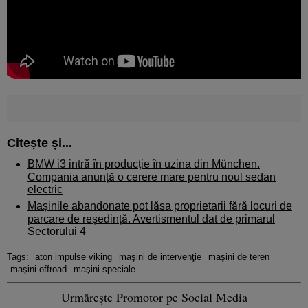
Citește și...
BMW i3 intră în producție în uzina din München.
Compania anunță o cerere mare pentru noul sedan
electric
Mașinile abandonate pot lăsa proprietarii fără locuri de
parcare de reședință. Avertismentul dat de primarul
Sectorului 4
Tags:
aton impulse viking
maşini de intervenţie
maşini de teren
maşini offroad
maşini speciale
Urmărește Promotor pe Social Media