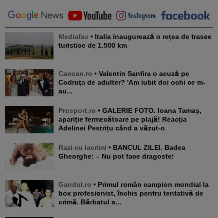
Mediafax
• Italia inaugurează o rețea de trasee
turistice de 1.500 km
Cancan.ro
• Valentin Sanfira o acuză pe
Codruța de adulter? 'Am iubit doi ochi ce m-
au...
Prosport.ro
• GALERIE FOTO. Ioana Tamaş,
apariție fermecătoare pe plajă! Reacția
Adelinei Pestrițu când a văzut-o
Razi cu lacrimi
• BANCUL ZILEI. Badea
Gheorghe: – Nu pot face dragoste!
Gandul.ro
• Primul român campion mondial la
box profesionist, închis pentru tentativă de
crimă. Bărbatul a...