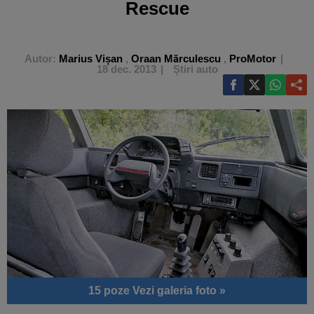
Rescue
Autor:
Marius Vișan
,
Oraan Mărculescu
,
ProMotor
18 dec. 2013
Știri auto
15 poze
Vezi galeria foto »