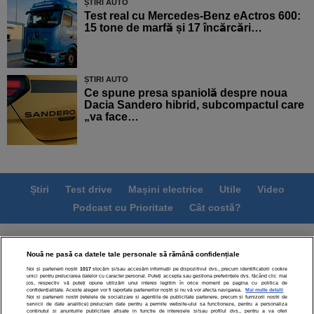
ȘTIRI AUTO
Test real cu Mercedes-Benz eActros 600:
15 tone de marfă și 17 încărcări…
ȘTIRI AUTO
Ce spune presa spaniolă despre noua
Dacia Sandero hibrid, subcompactul care
„va face…
Știri
Test drive
Mașini electrice
Utile
Video
Podcast cu Prioritate
Cât costă?
Termeni si conditii
Politica de confidentialitate
Nouă ne pasă ca datele tale personale să rămână confidențiale
Politica de cookies
Echipa editorială
Contact
Noi și partenerii noștri
1017
stocăm și/sau accesăm informații pe dispozitivul dvs., precum identificatorii cookie
Modifică Setările
unici pentru prelucrarea datelor cu caracter personal. Puteți accepta sau gestiona preferințele dvs. făcând clic mai
jos, respectiv vă puteți opune utilizării unui interes legitim în orice moment pe pagina cu politica de
confidențialitate. Aceste alegeri vor fi raportate partenerilor noștri și nu vă vor afecta navigarea.
Mai multe detalii
Noi si partenerii nostri (retelele de socializare si agentiile de publicitate partenere, precum si furnizorii nostri de
servicii de date analitice) prelucram date pentru a permite website-ului sa functioneze, pentru a personaliza
continutul si anunturile publicitare afisate in functie de interesele si/sau profilul dvs., pentru a va oferi