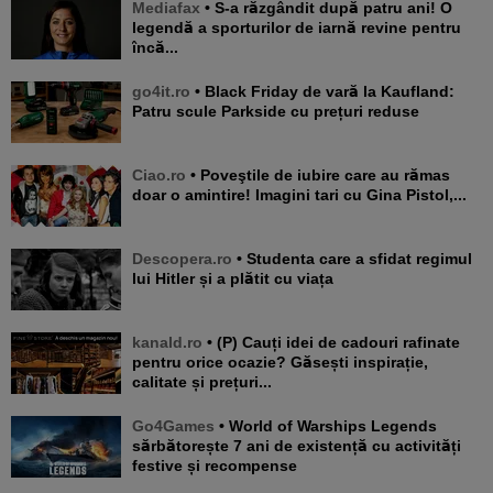
Mediafax
• S-a răzgândit după patru ani! O
legendă a sporturilor de iarnă revine pentru
încă...
go4it.ro
• Black Friday de vară la Kaufland:
Patru scule Parkside cu prețuri reduse
Ciao.ro
• Poveştile de iubire care au rămas
doar o amintire! Imagini tari cu Gina Pistol,...
Descopera.ro
• Studenta care a sfidat regimul
lui Hitler și a plătit cu viața
kanald.ro
• (P) Cauți idei de cadouri rafinate
pentru orice ocazie? Găsești inspirație,
calitate și prețuri...
Go4Games
• World of Warships Legends
sărbătorește 7 ani de existență cu activități
festive și recompense