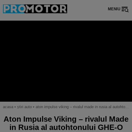
MENIU
acasa
•
știri auto
•
aton impulse viking – rivalul made in rusia al autohtonului ghe-o rescue
Aton Impulse Viking – rivalul Made
in Rusia al autohtonului GHE-O