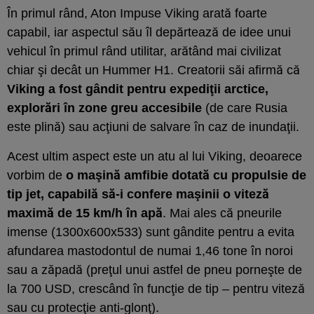
În primul rând, Aton Impuse Viking arată foarte
capabil, iar aspectul său îl depărtează de idee unui
vehicul în primul rând utilitar, arătând mai civilizat
chiar şi decât un Hummer H1. Creatorii săi afirmă că
Viking a fost gândit pentru expediţii arctice,
explorări în zone greu accesibile
(de care Rusia
este plină) sau acţiuni de salvare în caz de inundaţii.
Acest ultim aspect este un atu al lui Viking, deoarece
vorbim de
o maşină amfibie dotată cu propulsie de
tip jet, capabilă să-i confere maşinii o viteză
maximă de 15 km/h în apă
. Mai ales că pneurile
imense (1300x600x533) sunt gândite pentru a evita
afundarea mastodontul de numai 1,46 tone în noroi
sau a zăpadă (preţul unui astfel de pneu porneşte de
la 700 USD, crescând în funcţie de tip – pentru viteză
sau cu protecţie anti-glonţ).