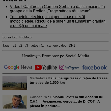
Video | Cântăreața Carmen Șerban a dat cu mașina în
groapa de la Eroilor: „Trage stânga rău, acum”
Trotinetele electrice, mai periculoase decât
motocicletele. Riscul de a suferi un traumatism cranian
e de 3,5 ori mai mare
Sursa foto: ProMotor
Tags:
a1
a2
a3
autostrăzi
camere video
DN1
Urmărește Promotor pe Social Media
Mediafax
• Italia inaugurează o rețea de trasee
turistice de 1.500 km
Cancan.ro
• Episodul extrem din dosarul lui
Cătălin Avramescu, cercetat de DIICOT: 'A
plecat în pădure...