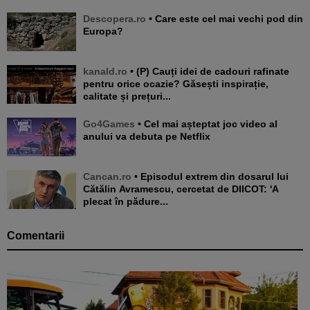
Descopera.ro
• Care este cel mai vechi pod din
Europa?
kanald.ro
• (P) Cauți idei de cadouri rafinate
pentru orice ocazie? Găsești inspirație,
calitate și prețuri...
Go4Games
• Cel mai așteptat joc video al
anului va debuta pe Netflix
Cancan.ro
• Episodul extrem din dosarul lui
Cătălin Avramescu, cercetat de DIICOT: 'A
plecat în pădure...
Comentarii