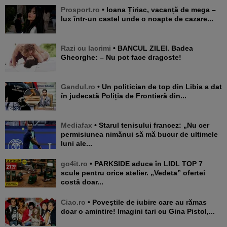
Prosport.ro
• Ioana Țiriac, vacanță de mega –
lux într-un castel unde o noapte de cazare...
Razi cu lacrimi
• BANCUL ZILEI. Badea
Gheorghe: – Nu pot face dragoste!
Gandul.ro
• Un politician de top din Libia a dat
în judecată Poliția de Frontieră din...
Mediafax
• Starul tenisului francez: „Nu cer
permisiunea nimănui să mă bucur de ultimele
luni ale...
go4it.ro
• PARKSIDE aduce în LIDL TOP 7
scule pentru orice atelier. „Vedeta” ofertei
costă doar...
Ciao.ro
• Poveştile de iubire care au rămas
doar o amintire! Imagini tari cu Gina Pistol,...