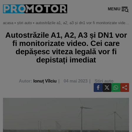
MENIU
acasa
•
știri auto
•
autostrăzile a1, a2, a3 și dn1 vor fi monitorizate video. cei care depășesc viteza legală vor fi depistați imediat
Autostrăzile A1, A2, A3 și DN1 vor
fi monitorizate video. Cei care
depășesc viteza legală vor fi
depistați imediat
Autor:
Ionuț Vîlciu
04 mai 2023
Știri auto