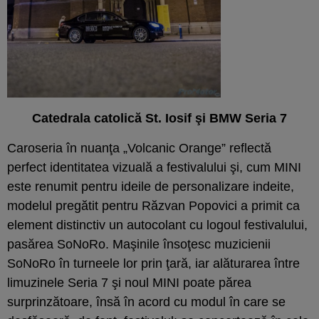
Catedrala catolică St. Iosif şi BMW Seria 7
Caroseria în nuanţa „Volcanic Orange” reflectă
perfect identitatea vizuală a festivalului şi, cum MINI
este renumit pentru ideile de personalizare indeite,
modelul pregătit pentru Răzvan Popovici a primit ca
element distinctiv un autocolant cu logoul festivalului,
pasărea SoNoRo. Maşinile însoţesc muzicienii
SoNoRo în turneele lor prin ţară, iar alăturarea între
limuzinele Seria 7 şi noul MINI poate părea
surprinzătoare, însă în acord cu modul în care se