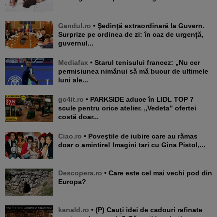
Gandul.ro
• Şedinţă extraordinară la Guvern.
Surprize pe ordinea de zi: în caz de urgență,
guvernul...
Mediafax
• Starul tenisului francez: „Nu cer
permisiunea nimănui să mă bucur de ultimele
luni ale...
go4it.ro
• PARKSIDE aduce în LIDL TOP 7
scule pentru orice atelier. „Vedeta” ofertei
costă doar...
Ciao.ro
• Poveştile de iubire care au rămas
doar o amintire! Imagini tari cu Gina Pistol,...
Descopera.ro
• Care este cel mai vechi pod din
Europa?
kanald.ro
• (P) Cauți idei de cadouri rafinate