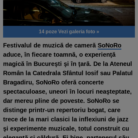
14 poze
Vezi galeria foto »
Festivalul de muzică de cameră
SoNoRo
aduce, în fiecare toamnă, o experienţă
magică în Bucureşti şi în ţară. De la Ateneul
Român la Catedrala Sfântul Iosif sau Palatul
Bragadiru, SoNoRo oferă concerte
spectaculoase, uneori în locuri neaşteptate,
dar mereu pline de poveste. SoNoRo se
distinge printr-un repertoriu bogat, care
trece de la mari clasici la inflexiuni de jazz
şi experimente muzicale, totul construit cu
eleganţă şi căldură. Ei bine, partenerul său