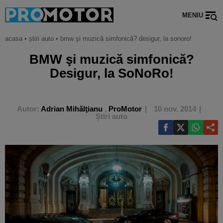
MENIU
acasa
•
știri auto
•
bmw şi muzică simfonică? desigur, la sonoro!
BMW şi muzică simfonică?
Desigur, la SoNoRo!
Autor:
Adrian Mihălţianu
,
ProMotor
10 nov. 2014
Știri auto