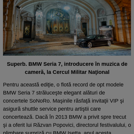
Superb. BMW Seria 7, introducere în muzica de
cameră, la Cercul Militar Naţional
Pentru această ediţie, o flotă record de opt modele
BMW Seria 7 străluceşte elegant alături de
concertele SoNoRo. Maşinile răsfaţă invitaţii VIP şi
asigură shuttle service pentru artiştii care
concertează. Dacă în 2013 BMW a privit spre trecut
şi a oferit lui Răzvan Popovici, directorul festivalului, o
plimbare surpriză cu BMW Isetta, anul acesta,