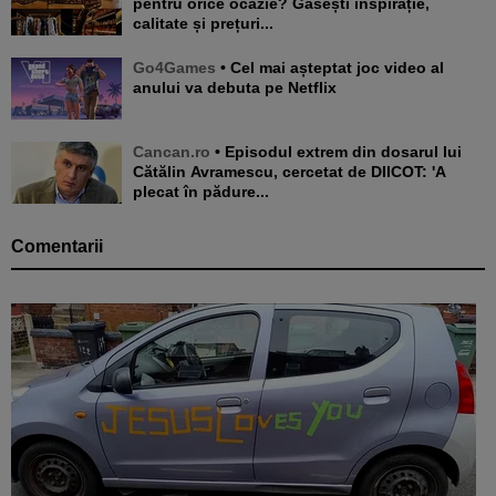
pentru orice ocazie? Găsești inspirație,
calitate și prețuri...
Go4Games
• Cel mai așteptat joc video al
anului va debuta pe Netflix
Cancan.ro
• Episodul extrem din dosarul lui
Cătălin Avramescu, cercetat de DIICOT: 'A
plecat în pădure...
Comentarii