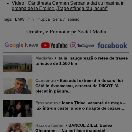
Video | Cântăreața Carmen Șerban a dat cu mașina în
groapa de la Eroilor: „Trage stânga rău, acum”
Tags:
BMW
mini
muzica
Seria 7
sonoro
Urmărește Promotor pe Social Media
Mediafax
• Italia inaugurează o rețea de trasee
turistice de 1.500 km
Cancan.ro
• Episodul extrem din dosarul lui
Cătălin Avramescu, cercetat de DIICOT: 'A
plecat în pădure...
Prosport.ro
• Ioana Țiriac, vacanță de mega –
lux într-un castel unde o noapte de cazare...
Razi cu lacrimi
• BANCUL ZILEI. Badea
Gheorghe: – Nu pot face dragoste!