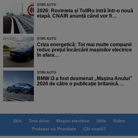
ȘTIRI AUTO
2026: Rovinieta și TollRo intră într-o nouă
etapă. CNAIR anunță când vor fi…
ȘTIRI AUTO
Criza energetică: Tot mai multe companii
reduc prețul încărcării mașinilor electrice
în afara…
ȘTIRI AUTO
BMW i3 a fost desmenat „Mașina Anului”
2026 de către o publicație britanică.…
Știri
Test drive
Mașini electrice
Utile
Video
Podcast cu Prioritate
Cât costă?