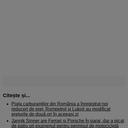
Citește și...
Piața carburanților din România a înregistrat noi
reduceri de preț. Rompetrol și Lukoil au modificat
prețurile de două ori în aceeași zi
Jannik Sinner are Ferrari și Porsche în garaj, dar a picat
de patru ori examenul pentru permisul de motocicletă