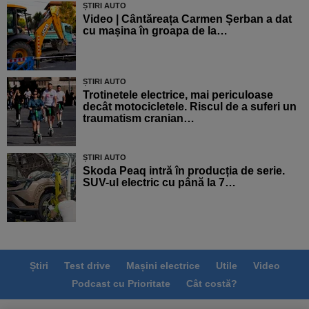
ȘTIRI AUTO
Video | Cântăreața Carmen Șerban a dat
cu mașina în groapa de la…
ȘTIRI AUTO
Trotinetele electrice, mai periculoase
decât motocicletele. Riscul de a suferi un
traumatism cranian…
ȘTIRI AUTO
Skoda Peaq intră în producția de serie.
SUV-ul electric cu până la 7…
Știri
Test drive
Mașini electrice
Utile
Video
Podcast cu Prioritate
Cât costă?