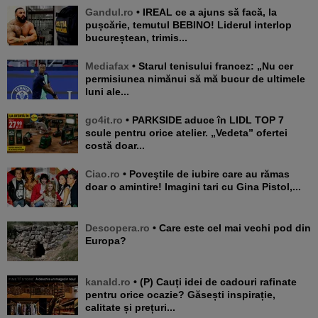
Gandul.ro
• IREAL ce a ajuns să facă, la
pușcărie, temutul BEBINO! Liderul interlop
bucureștean, trimis...
Mediafax
• Starul tenisului francez: „Nu cer
permisiunea nimănui să mă bucur de ultimele
luni ale...
go4it.ro
• PARKSIDE aduce în LIDL TOP 7
scule pentru orice atelier. „Vedeta” ofertei
costă doar...
Ciao.ro
• Poveştile de iubire care au rămas
doar o amintire! Imagini tari cu Gina Pistol,...
Descopera.ro
• Care este cel mai vechi pod din
Europa?
kanald.ro
• (P) Cauți idei de cadouri rafinate
pentru orice ocazie? Găsești inspirație,
calitate și prețuri...