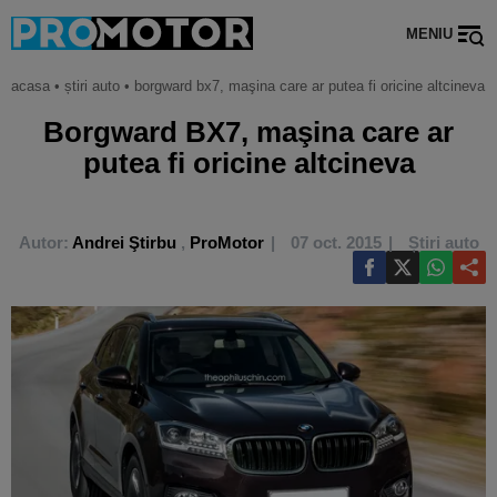
MENIU
acasa
•
știri auto
•
borgward bx7, maşina care ar putea fi oricine altcineva
Borgward BX7, maşina care ar
putea fi oricine altcineva
Autor:
Andrei Ştirbu
,
ProMotor
07 oct. 2015
Știri auto