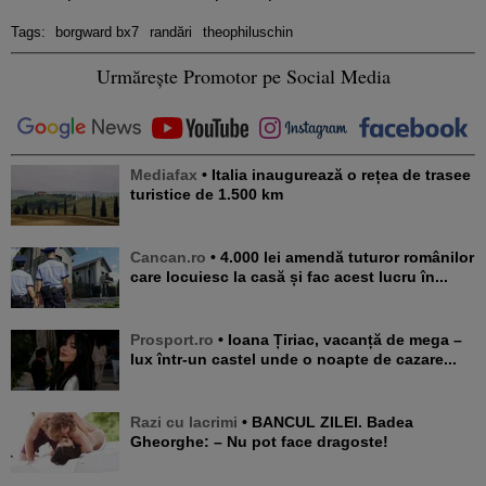
Tags:
borgward bx7
randări
theophiluschin
Urmărește Promotor pe Social Media
Mediafax
• Italia inaugurează o rețea de trasee
turistice de 1.500 km
Cancan.ro
• 4.000 lei amendă tuturor românilor
care locuiesc la casă și fac acest lucru în...
Prosport.ro
• Ioana Țiriac, vacanță de mega –
lux într-un castel unde o noapte de cazare...
Razi cu lacrimi
• BANCUL ZILEI. Badea
Gheorghe: – Nu pot face dragoste!