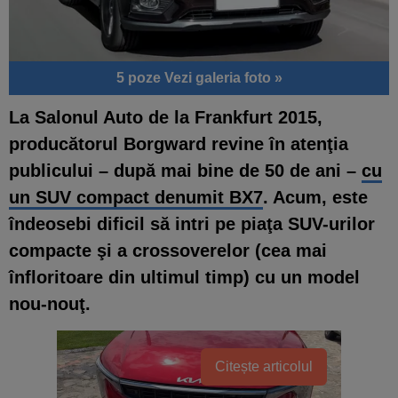
5 poze
Vezi galeria foto »
La Salonul Auto de la Frankfurt 2015,
producătorul Borgward revine în atenţia
publicului – după mai bine de 50 de ani –
cu
un SUV compact denumit BX7
. Acum, este
îndeosebi dificil să intri pe piaţa SUV-urilor
compacte şi a crossoverelor (cea mai
înfloritoare din ultimul timp) cu un model
nou-nouţ.
Citește articolul