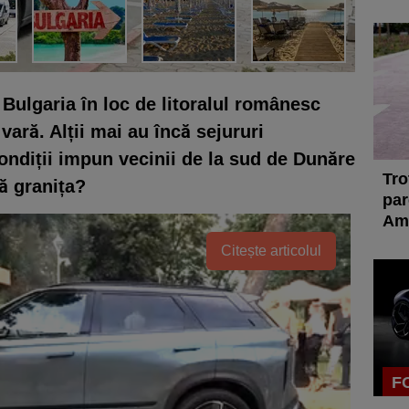
 Bulgaria în loc de litoralul românesc
vară. Alții mai au încă sejururi
ondiții impun vecinii de la sud de Dunăre
Tro
ă granița?
par
Ame
Citește articolul
F