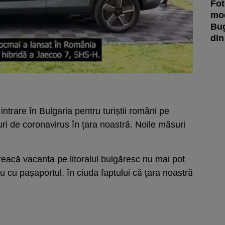
Fot
mod
Bug
din
 intrare în Bulgaria pentru turiștii români pe
zuri de coronavirus în țara noastră. Noile măsuri
treacă vacanța pe litoralul bulgăresc nu mai pot
au cu pașaportul, în ciuda faptului că țara noastră