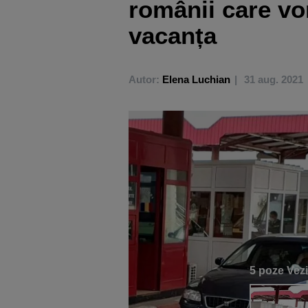
românii care vo
vacanța
Autor:
Elena Luchian
31 aug. 2021
5 poze
Vezi