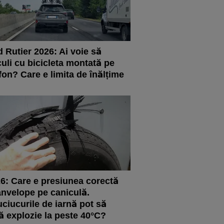
 Rutier 2026: Ai voie să
culi cu bicicleta montată pe
fon? Care e limita de înălțime
6: Care e presiunea corectă
anvelope pe caniculă.
ciucurile de iarnă pot să
ă explozie la peste 40°C?