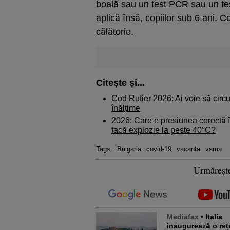
boală sau un test PCR sau un tes
aplică însă, copiilor sub 6 ani.
călătorie.
Citește și...
Cod Rutier 2026: Ai voie să circu
înălțime
2026: Care e presiunea corectă î
facă explozie la peste 40°C?
Tags:
Bulgaria
covid-19
vacanta
vama
Urmăreșt
Mediafax
• Italia
inaugurează o reț