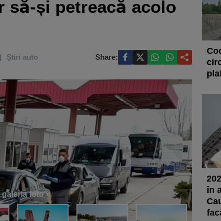
r să-și petreacă acolo
Cod
Știri auto
Share:
cir
pla
202
în 
 galeria foto »
Cau
fac