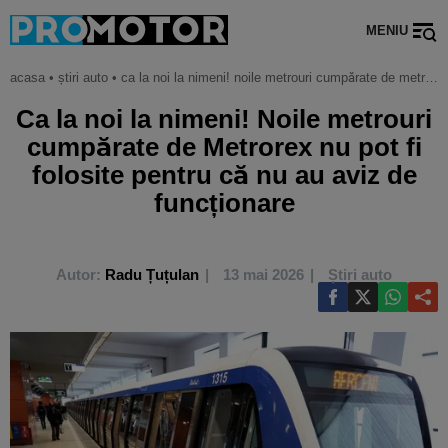
MENIU
acasa
•
știri auto
•
ca la noi la nimeni! noile metrouri cumpărate de metrorex nu pot fi folosite pentru că nu au aviz de funcționare
Ca la noi la nimeni! Noile metrouri
cumpărate de Metrorex nu pot fi
folosite pentru că nu au aviz de
funcționare
Autor:
Radu Țuțulan
13 mai 2026
Știri auto