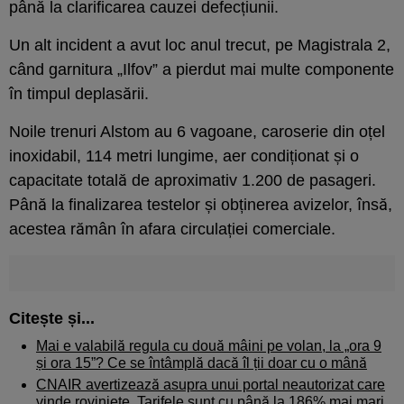
până la clarificarea cauzei defecțiunii.
Un alt incident a avut loc anul trecut, pe Magistrala 2,
când garnitura „Ilfov” a pierdut mai multe componente
în timpul deplasării.
Noile trenuri Alstom au 6 vagoane, caroserie din oțel
inoxidabil, 114 metri lungime, aer condiționat și o
capacitate totală de aproximativ 1.200 de pasageri.
Până la finalizarea testelor și obținerea avizelor, însă,
acestea rămân în afara circulației comerciale.
Citește și...
Mai e valabilă regula cu două mâini pe volan, la „ora 9
și ora 15”? Ce se întâmplă dacă îl ții doar cu o mână
CNAIR avertizează asupra unui portal neautorizat care
vinde roviniete. Tarifele sunt cu până la 186% mai mari