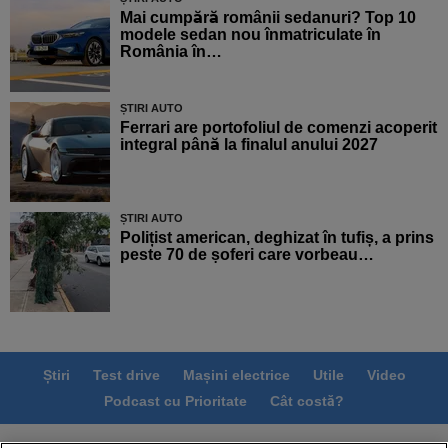
Mai cumpără românii sedanuri? Top 10
modele sedan nou înmatriculate în
România în…
ȘTIRI AUTO
Ferrari are portofoliul de comenzi acoperit
integral până la finalul anului 2027
ȘTIRI AUTO
Polițist american, deghizat în tufiș, a prins
peste 70 de șoferi care vorbeau…
Știri
Test drive
Mașini electrice
Utile
Video
Podcast cu Prioritate
Cât costă?
Termeni si conditii
Politica de confidentialitate