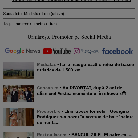
Sursa foto: Mediafax Foto (arhiva)
Tags:
metrorex
metrou
tren
Urmărește Promotor pe Social Media
Mediafax
• Italia inaugurează o rețea de trasee
turistice de 1.500 km
Cancan.ro
• Au DIVORȚAT, după 2 ani de
căsnicie! Vestea momentului în showbiz😮
Prosport.ro
• „Îmi iubesc formele”. Georgina
Rodriguez s-a pozat în costum de baie înainte
de nunta...
Razi cu lacrimi
• BANCUL ZILEI. El către ea: –