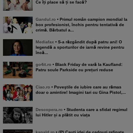
Ce îți place să ți se facă?
Gandul.ro
• Primul român campion mondial la
box profesionist, închis pentru tentativă de
crimă. Bărbatul a...
Mediafax
• S-a răzgândit după patru ani! O
legendă a sporturilor de iarnă revine pentru
încă...
go4it.ro
• Black Friday de vară la Kaufland:
Patru scule Parkside cu prețuri reduse
Ciao.ro
• Poveştile de iubire care au rămas
doar o amintire! Imagini tari cu Gina Pistol,...
Descopera.ro
• Studenta care a sfidat regimul
lui Hitler și a plătit cu viața
kanald.ro
• (P) Cauți idei de cadouri rafinate