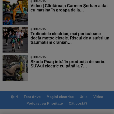
ȘTIRI AUTO
Video | Cântăreața Carmen Șerban a dat
cu mașina în groapa de la…
ȘTIRI AUTO
Trotinetele electrice, mai periculoase
decât motocicletele. Riscul de a suferi un
traumatism cranian…
ȘTIRI AUTO
Skoda Peaq intră în producția de serie.
SUV-ul electric cu până la 7…
Știri
Test drive
Mașini electrice
Utile
Video
Podcast cu Prioritate
Cât costă?