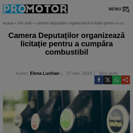
MENIU
acasa
•
știri auto
•
camera deputaților organizează licitație pentru a cumpăra combustibil
Camera Deputaților organizează
licitație pentru a cumpăra
combustibil
Autor:
Elena Luchian
27 dec. 2019
Știri auto