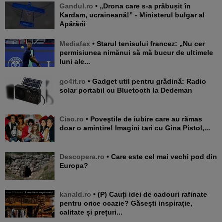
Gandul.ro
• „Drona care s-a prăbușit în
Kardam, ucraineană!” - Ministerul bulgar al
Apărării
Mediafax
• Starul tenisului francez: „Nu cer
permisiunea nimănui să mă bucur de ultimele
luni ale...
go4it.ro
• Gadget util pentru grădină: Radio
solar portabil cu Bluetooth la Dedeman
Ciao.ro
• Poveştile de iubire care au rămas
doar o amintire! Imagini tari cu Gina Pistol,...
Descopera.ro
• Care este cel mai vechi pod din
Europa?
kanald.ro
• (P) Cauți idei de cadouri rafinate
pentru orice ocazie? Găsești inspirație,
calitate și prețuri...