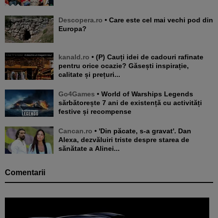
Descopera.ro
• Care este cel mai vechi pod din
Europa?
kanald.ro
• (P) Cauți idei de cadouri rafinate
pentru orice ocazie? Găsești inspirație,
calitate și prețuri...
Go4Games
• World of Warships Legends
sărbătorește 7 ani de existență cu activități
festive și recompense
Cancan.ro
• 'Din păcate, s-a gravat'. Dan
Alexa, dezvăluiri triste despre starea de
sănătate a Alinei...
Comentarii