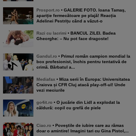
Prosport.ro
• GALERIE FOTO. Ioana Tamaş,
apariție fermecătoare pe plajă! Reacția
Adelinei Pestrițu când a văzut-o
Razi cu lacrimi
• BANCUL ZILEI. Badea
Gheorghe: – Nu pot face dragoste!
Gandul.ro
• Primul român campion mondial la
box profesionist, închis pentru tentativă de
crimă. Bărbatul a...
Mediafax
• Miza serii în Europa: Universitatea
Craiova și CFR Cluj atacă play-off-ul! Unde
vezi meciurile
go4it.ro
• O jucărie din Lidl a explodat la
căldură: copil cu grefă de piele
Ciao.ro
• Poveştile de iubire care au rămas
doar o amintire! Imagini tari cu Gina Pistol,...