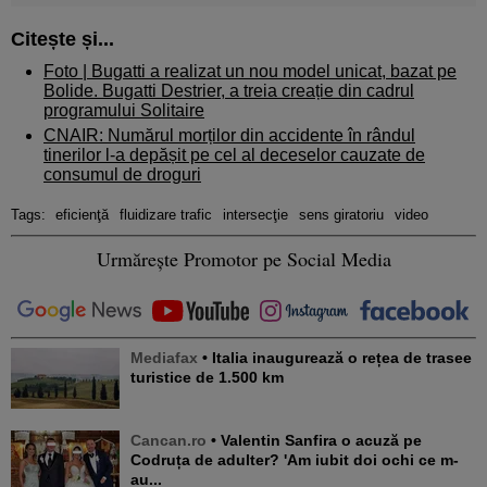
Citește și...
Foto |
Bugatti a realizat un nou model unicat, bazat pe
Bolide. Bugatti Destrier, a treia creație din cadrul
programului Solitaire
CNAIR: Numărul morților din accidente în rândul
tinerilor l-a depășit pe cel al deceselor cauzate de
consumul de droguri
Tags:
eficienţă
fluidizare trafic
intersecţie
sens giratoriu
video
Urmărește Promotor pe Social Media
Mediafax
• Italia inaugurează o rețea de trasee
turistice de 1.500 km
Cancan.ro
• Valentin Sanfira o acuză pe
Codruța de adulter? 'Am iubit doi ochi ce m-
au...