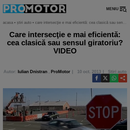
MENIU
acasa
•
știri auto
•
care intersecţie e mai eficientă: cea clasică sau sensul giratoriu? video
Care intersecţie e mai eficientă:
cea clasică sau sensul giratoriu?
VIDEO
Autor:
Iulian Dnistran
,
ProMotor
10 oct. 2013
Știri auto