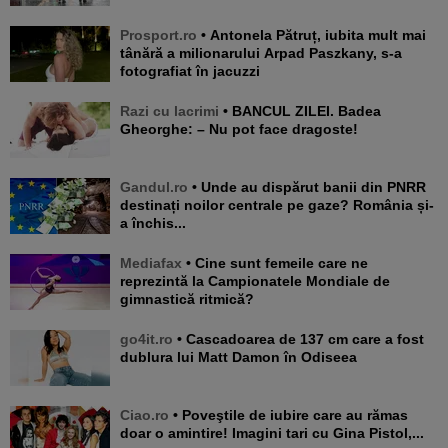
Prosport.ro
• Antonela Pătruț, iubita mult mai
tânără a milionarului Arpad Paszkany, s-a
fotografiat în jacuzzi
Razi cu lacrimi
• BANCUL ZILEI. Badea
Gheorghe: – Nu pot face dragoste!
Gandul.ro
• Unde au dispărut banii din PNRR
destinați noilor centrale pe gaze? România și-
a închis...
Mediafax
• Cine sunt femeile care ne
reprezintă la Campionatele Mondiale de
gimnastică ritmică?
go4it.ro
• Cascadoarea de 137 cm care a fost
dublura lui Matt Damon în Odiseea
Ciao.ro
• Poveştile de iubire care au rămas
doar o amintire! Imagini tari cu Gina Pistol,...