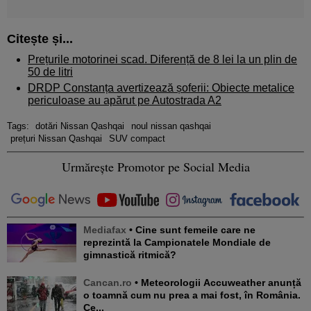
Citește și...
Prețurile motorinei scad. Diferență de 8 lei la un plin de
50 de litri
DRDP Constanța avertizează șoferii: Obiecte metalice
periculoase au apărut pe Autostrada A2
Tags:
dotări Nissan Qashqai
noul nissan qashqai
prețuri Nissan Qashqai
SUV compact
Urmărește Promotor pe Social Media
Mediafax
• Cine sunt femeile care ne
reprezintă la Campionatele Mondiale de
gimnastică ritmică?
Cancan.ro
• Meteorologii Accuweather anunță
o toamnă cum nu prea a mai fost, în România.
Ce...