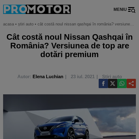
MENIU
acasa
•
știri auto
•
cât costă noul nissan qashqai în românia? versiunea de top are dotări premium
Cât costă noul Nissan Qashqai în
România? Versiunea de top are
dotări premium
Autor:
Elena Luchian
23 iul. 2021
Știri auto