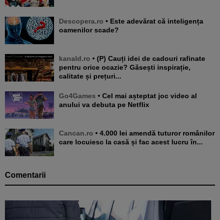
Descopera.ro
• Este adevărat că inteligența
oamenilor scade?
kanald.ro
• (P) Cauți idei de cadouri rafinate
pentru orice ocazie? Găsești inspirație,
calitate și prețuri...
Go4Games
• Cel mai așteptat joc video al
anului va debuta pe Netflix
Cancan.ro
• 4.000 lei amendă tuturor românilor
care locuiesc la casă și fac acest lucru în...
Comentarii