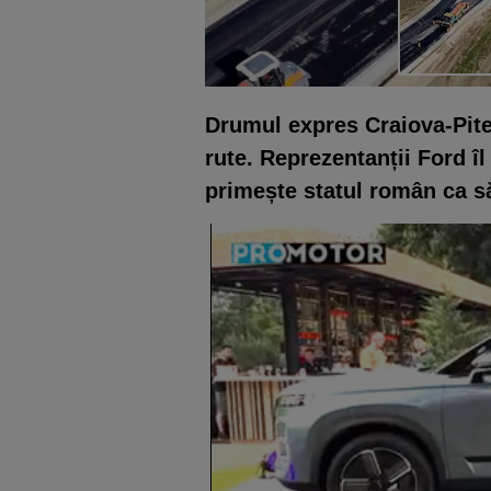
Drumul expres Craiova-Piteș
rute. Reprezentanții Ford îl
primește statul român ca s