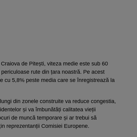
 Craiova de Pitești, viteza medie este sub 60
 periculoase rute din țara noastră. Pe acest
e cu 5,8% peste media care se înregistrează la
e lungi din zonele construite va reduce congestia,
entelor și va îmbunătăți calitatea vieții
locuri de muncă temporare și ar trebui să
țin reprezentanții Comisiei Europene.