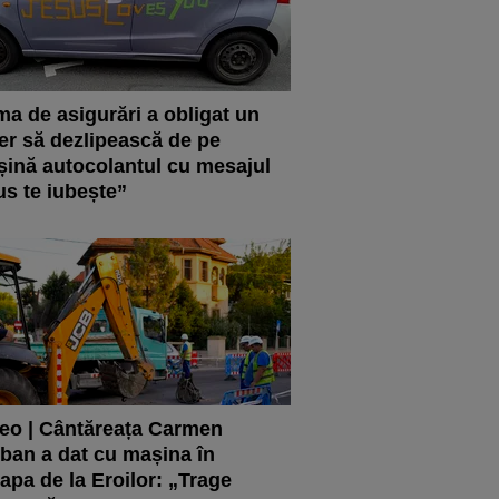
ma de asigurări a obligat un
er să dezlipească de pe
ină autocolantul cu mesajul
us te iubește”
eo | Cântăreața Carmen
ban a dat cu mașina în
apa de la Eroilor: „Trage