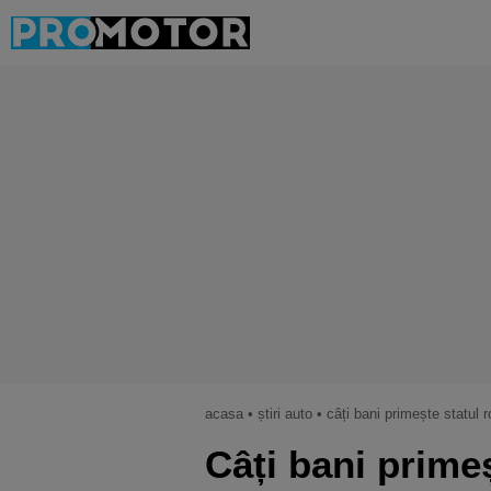
acasa
•
știri auto
•
câți bani primește statul
Câți bani prime