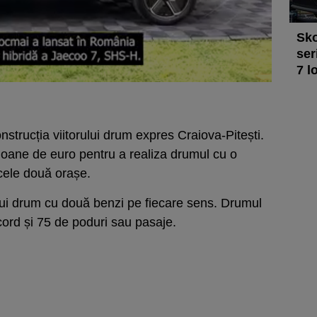
Sko
ser
7 l
trucția viitorului drum expres Craiova-Pitești.
ioane de euro pentru a realiza drumul cu o
 cele două orașe.
nui drum cu două benzi pe fiecare sens. Drumul
ord și 75 de poduri sau pasaje.