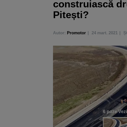
construiască d
Pitești?
Autor:
Promotor
24 mart. 2021
Șt
6 poze
Vezi