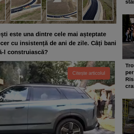
stâ
ti este una dintre cele mai așteptate
 cer cu insistență de ani de zile. Câți bani
ă-l construiască?
Tro
per
Citește articolul
Ris
cra