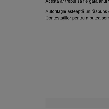
Acesta ar trebui să fie gata anul v
Autoritățile așteaptă un răspuns 
Contestațiilor pentru a putea sem