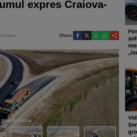
rumul expres Craiova-
Fir
iri auto
Share:
șof
maș
„Is
Vid
 galeria foto »
Șer
gro