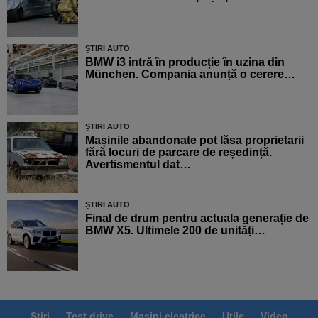
ȘTIRI AUTO
BMW i3 intră în producție în uzina din
München. Compania anunță o cerere…
ȘTIRI AUTO
Mașinile abandonate pot lăsa proprietarii
fără locuri de parcare de reședință.
Avertismentul dat…
ȘTIRI AUTO
Final de drum pentru actuala generație de
BMW X5. Ultimele 200 de unități…
Știri
Test drive
Mașini electrice
Utile
Video