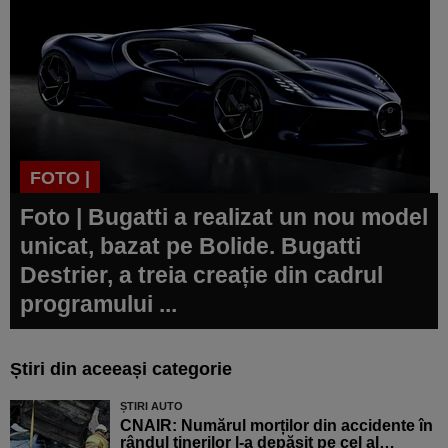
FOTO |
Foto | Bugatti a realizat un nou model
unicat, bazat pe Bolide. Bugatti
Destrier, a treia creație din cadrul
programului ...
Știri din aceeași categorie
ȘTIRI AUTO
CNAIR: Numărul morților din accidente în
rândul tinerilor l-a depășit pe cel al…