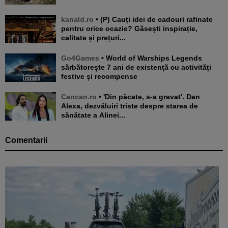
kanald.ro
• (P) Cauți idei de cadouri rafinate
pentru orice ocazie? Găsești inspirație,
calitate și prețuri...
Go4Games
• World of Warships Legends
sărbătorește 7 ani de existență cu activități
festive și recompense
Cancan.ro
• 'Din păcate, s-a gravat'. Dan
Alexa, dezvăluiri triste despre starea de
sănătate a Alinei...
Comentarii