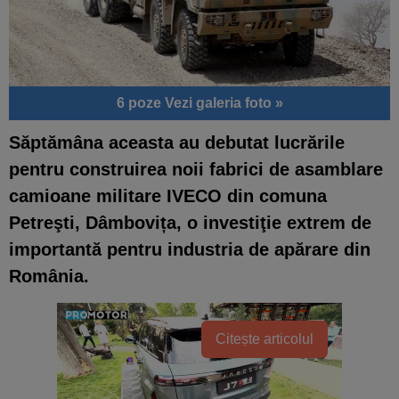
6 poze
Vezi galeria foto »
Săptămâna aceasta au debutat lucrările
pentru construirea noii fabrici de asamblare
camioane militare IVECO din comuna
Petreşti, Dâmbovița, o investiţie extrem de
importantă pentru industria de apărare din
România.
Citește articolul