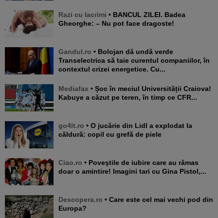
Razi cu lacrimi
• BANCUL ZILEI. Badea
Gheorghe: – Nu pot face dragoste!
Gandul.ro
• Bolojan dă undă verde
Transelectrica să taie curentul companiilor, în
contextul crizei energetice. Cu...
Mediafax
• Șoc în meciul Universității Craiova!
Kabuye a căzut pe teren, în timp ce CFR...
go4it.ro
• O jucărie din Lidl a explodat la
căldură: copil cu grefă de piele
Ciao.ro
• Poveştile de iubire care au rămas
doar o amintire! Imagini tari cu Gina Pistol,...
Descopera.ro
• Care este cel mai vechi pod din
Europa?