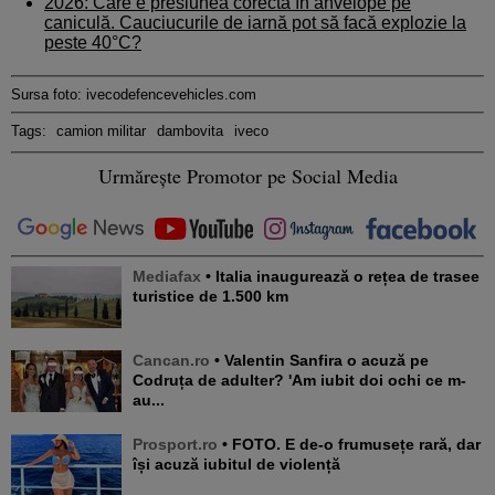
2026: Care e presiunea corectă în anvelope pe
caniculă. Cauciucurile de iarnă pot să facă explozie la
peste 40°C?
Sursa foto: ivecodefencevehicles.com
Tags:
camion militar
dambovita
iveco
Urmărește Promotor pe Social Media
Mediafax
• Italia inaugurează o rețea de trasee
turistice de 1.500 km
Cancan.ro
• Valentin Sanfira o acuză pe
Codruța de adulter? 'Am iubit doi ochi ce m-
au...
Prosport.ro
• FOTO. E de-o frumusețe rară, dar
își acuză iubitul de violență