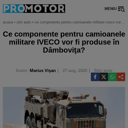
MENIU
acasa
•
știri auto
•
ce componente pentru camioanele militare iveco vor fi produse în dâmboviţa?
Ce componente pentru camioanele
militare IVECO vor fi produse în
Dâmboviţa?
Autor:
Marius Vișan
27 aug. 2020
Știri auto