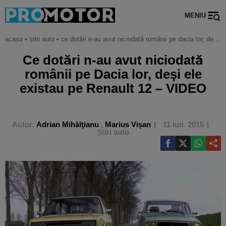
MENIU
acasa
•
știri auto
•
ce dotări n-au avut niciodată românii pe dacia lor, deşi ele existau pe renault 12 – video
Ce dotări n-au avut niciodată
românii pe Dacia lor, deşi ele
existau pe Renault 12 – VIDEO
Autor:
Adrian Mihălţianu
,
Marius Vișan
11 iun. 2015
Știri auto