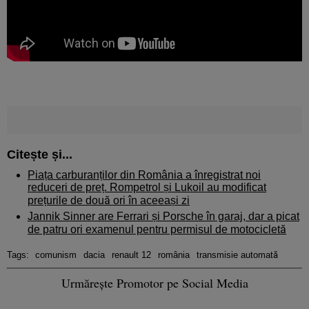
Citește și...
Piața carburanților din România a înregistrat noi
reduceri de preț. Rompetrol și Lukoil au modificat
prețurile de două ori în aceeași zi
Jannik Sinner are Ferrari și Porsche în garaj, dar a picat
de patru ori examenul pentru permisul de motocicletă
Tags:
comunism
dacia
renault 12
românia
transmisie automată
Urmărește Promotor pe Social Media