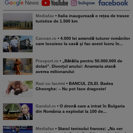
Mediafax
• Italia inaugurează o rețea de trasee
turistice de 1.500 km
Cancan.ro
• 4.000 lei amendă tuturor românilor
care locuiesc la casă și fac acest lucru în...
Prosport.ro
• „Bătălia pentru 50.000.000 de
dolari”. Divorțul anului: Anamaria atacă
averea milionarului
Razi cu lacrimi
• BANCUL ZILEI. Badea
Gheorghe: – Nu pot face dragoste!
Gandul.ro
• O dronă care a intrat în Bulgaria
din România a explodat la 100 de...
Mediafax
• Starul tenisului francez: „Nu cer