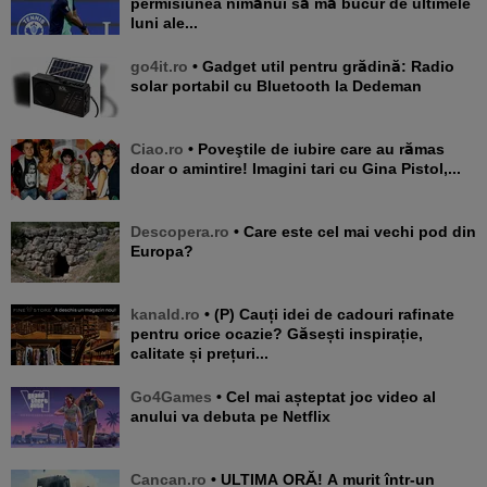
permisiunea nimănui să mă bucur de ultimele
luni ale...
go4it.ro
• Gadget util pentru grădină: Radio
solar portabil cu Bluetooth la Dedeman
Ciao.ro
• Poveştile de iubire care au rămas
doar o amintire! Imagini tari cu Gina Pistol,...
Descopera.ro
• Care este cel mai vechi pod din
Europa?
kanald.ro
• (P) Cauți idei de cadouri rafinate
pentru orice ocazie? Găsești inspirație,
calitate și prețuri...
Go4Games
• Cel mai așteptat joc video al
anului va debuta pe Netflix
Cancan.ro
• ULTIMA ORĂ! A murit într-un