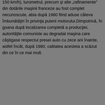
150 km/h), turometrul, precum şi alte „rafinamente”
din dotările maşinii franceze au fost complet
necunoscute, abia după 1980 fiind aduse câteva
îmbunătăţiri în privinţa puterii motorului.Dimpotrivă, în
goana după localizarea completă a producţiei,
autorităţile comuniste au degradat maşina care
câştigase respectul presei auto cu zece ani înainte,
astfel încât, după 1980, calitatea acesteia a scăzut
din ce în ce mai mult.