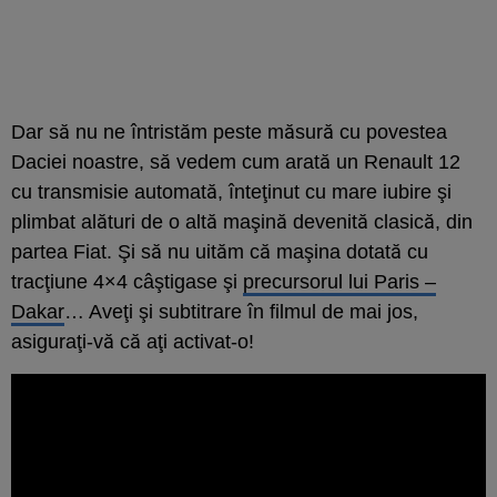
Dar să nu ne întristăm peste măsură cu povestea
Daciei noastre, să vedem cum arată un Renault 12
cu transmisie automată, înteţinut cu mare iubire şi
plimbat alături de o altă maşină devenită clasică, din
partea Fiat. Şi să nu uităm că maşina dotată cu
tracţiune 4×4 câştigase şi
precursorul lui Paris –
Dakar
… Aveţi şi subtitrare în filmul de mai jos,
asiguraţi-vă că aţi activat-o!