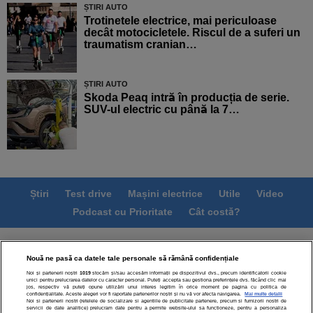
ȘTIRI AUTO
Trotinetele electrice, mai periculoase
decât motocicletele. Riscul de a suferi un
traumatism cranian…
ȘTIRI AUTO
Skoda Peaq intră în producția de serie.
SUV-ul electric cu până la 7…
Știri
Test drive
Mașini electrice
Utile
Video
Podcast cu Prioritate
Cât costă?
Termeni si conditii
Politica de confidentialitate
Nouă ne pasă ca datele tale personale să rămână confidențiale
Politica de cookies
Echipa editorială
Contact
Noi și partenerii noștri
1019
stocăm și/sau accesăm informații pe dispozitivul dvs., precum identificatorii cookie
Modifică Setările
unici pentru prelucrarea datelor cu caracter personal. Puteți accepta sau gestiona preferințele dvs. făcând clic mai
jos, respectiv vă puteți opune utilizării unui interes legitim în orice moment pe pagina cu politica de
confidențialitate. Aceste alegeri vor fi raportate partenerilor noștri și nu vă vor afecta navigarea.
Mai multe detalii
Noi si partenerii nostri (retelele de socializare si agentiile de publicitate partenere, precum si furnizorii nostri de
servicii de date analitice) prelucram date pentru a permite website-ului sa functioneze, pentru a personaliza